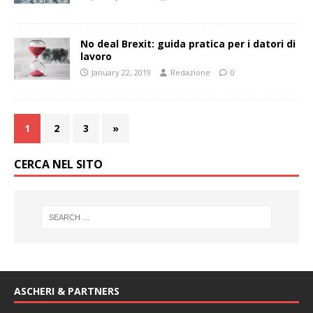
No deal Brexit: guida pratica per i datori di
lavoro
January 22, 2019
Redazione
0
1
2
3
»
CERCA NEL SITO
ASCHERI & PARTNERS