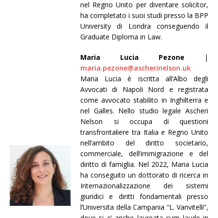
nel Regno Unito per diventare solicitor,
ha completato i suoi studi presso la BPP
University di Londra conseguendo il
Graduate Diploma in Law.
Maria Lucia Pezone
|
maria.pezone@ascherinelson.uk
Maria Lucia è iscritta all’Albo degli
Avvocati di Napoli Nord e registrata
come avvocato stabilito in Inghilterra e
nel Galles. Nello studio legale Ascheri
Nelson si occupa di questioni
transfrontaliere tra Italia e Regno Unito
nell’ambito del diritto societario,
commerciale, dell’immigrazione e del
diritto di famiglia. Nel 2022, Maria Lucia
ha conseguito un dottorato di ricerca in
Internazionalizzazione dei sistemi
giuridici e diritti fondamentali presso
l’Universita della Campania “L. Vanvitelli”,
dove si e’ anche laureata cum laude in