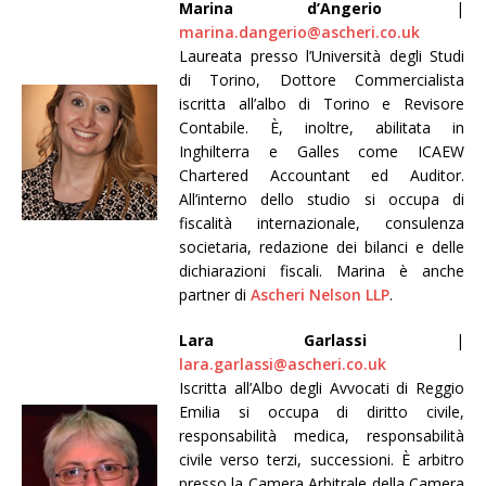
Marina d’Angerio
|
marina.dangerio@ascheri.co.uk
Laureata presso l’Università degli Studi
di Torino, Dottore Commercialista
iscritta all’albo di Torino e Revisore
Contabile. È, inoltre, abilitata in
Inghilterra e Galles come ICAEW
Chartered Accountant ed Auditor.
All’interno dello studio si occupa di
fiscalità internazionale, consulenza
societaria, redazione dei bilanci e delle
dichiarazioni fiscali. Marina è anche
partner di
Ascheri Nelson LLP
.
Lara Garlassi
|
lara.garlassi@ascheri.co.uk
Iscritta all’Albo degli Avvocati di Reggio
Emilia si occupa di diritto civile,
responsabilità medica, responsabilità
civile verso terzi, successioni. È arbitro
presso la Camera Arbitrale della Camera