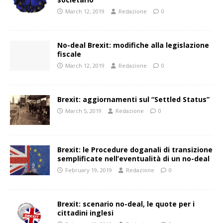
March 12, 2019
Redazione
0
No-deal Brexit: modifiche alla legislazione
fiscale
March 12, 2019
Redazione
0
Brexit: aggiornamenti sul “Settled Status”
March 5, 2019
Redazione
0
Brexit: le Procedure doganali di transizione
semplificate nell’eventualità di un no-deal
February 19, 2019
Redazione
0
Brexit: scenario no-deal, le quote per i
cittadini inglesi