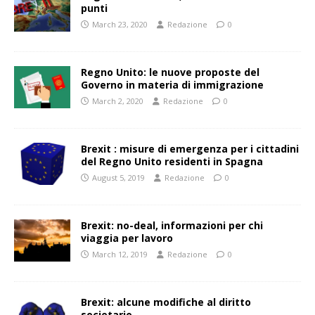
punti
March 23, 2020
Redazione
0
Regno Unito: le nuove proposte del
Governo in materia di immigrazione
March 2, 2020
Redazione
0
Brexit : misure di emergenza per i cittadini
del Regno Unito residenti in Spagna
August 5, 2019
Redazione
0
Brexit: no-deal, informazioni per chi
viaggia per lavoro
March 12, 2019
Redazione
0
Brexit: alcune modifiche al diritto
societario