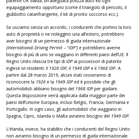
patente UK valida, un’adeguata polizza auto ed ogni
equipaggiamento opportuno (come il triangolo di pericolo, il
giubbotto catarifrangente, il kit di pronto soccorso ecc.).
Se usciamo senza un accordo, i conducenti che portino la loro
auto di proprietà o ne noleggino una all’estero, potrebbero
aver bisogno di un permesso di guida internazionale
(International Driving Permit – “IDP”)
e potrebbero averne
bisogno di più di uno se viaggiano in differenti paesi dell’UE. Il
Regno Unito rilascia tre tipi di
IDP
ai possessori di patente
inglese ivi residenti: il
1926 IDP,
il
1949 IDP
e il
1968 IDP.
A
partire dal 28 marzo 2019, alcuni stati cesseranno di
riconoscere la
1926
e la
1949 IDP
ed è possibile che gli
automobilisti abbiano bisogno del
1968 IDP
per guidare.
Questa disposizione verrà applicata dalla maggior parte dei
paesi dell’Unione Europea, inclusi Belgio, Francia, Germania e
Portogallo. In ogni caso, gli automobilisti che viaggiano in
Spagna, Cipro, Islanda o Malta avranno bisogno del
1949 IDP.
L’Irlanda, invece, ha stabilito che i conducenti del Regno Unito
non avranno bisogno di un permesso di guida internazionale.