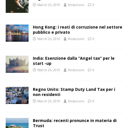
March 25, 2019
Redazione
0
Hong Kong: i reati di corruzione nel settore
pubblico e privato
March 25, 2019
Redazione
0
India: Esenzione dalla “Angel tax” per le
start -up
March 25, 2019
Redazione
0
Regno Unito: Stamp Duty Land Tax per i
non residenti
March 25, 2019
Redazione
0
Bermuda: recenti pronunce in materia di
Trust