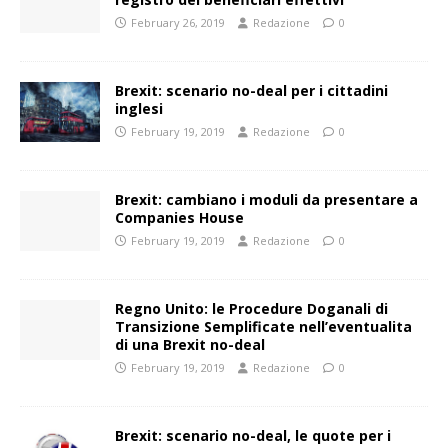
February 26, 2019
Redazione
0
Brexit: scenario no-deal per i cittadini
inglesi
February 19, 2019
Redazione
0
Brexit: cambiano i moduli da presentare a
Companies House
February 19, 2019
Redazione
0
Regno Unito: le Procedure Doganali di
Transizione Semplificate nell’eventualita
di una Brexit no-deal
February 19, 2019
Redazione
0
Brexit: scenario no-deal, le quote per i