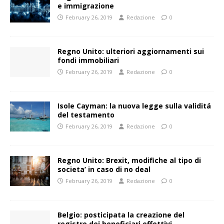
e immigrazione
February 26, 2019
Redazione
0
Regno Unito: ulteriori aggiornamenti sui
fondi immobiliari
February 26, 2019
Redazione
0
Isole Cayman: la nuova legge sulla validitá
del testamento
February 26, 2019
Redazione
0
Regno Unito: Brexit, modifiche al tipo di
societa’ in caso di no deal
February 26, 2019
Redazione
0
Belgio: posticipata la creazione del
registro dei beneficiari effettivi