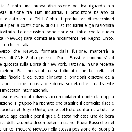
alia è nata una nuova discussione politica riguardo alla
sta fusione tra Fiat Industrial, il produttore italiano di
ori e autocarri, e CNH Global, il produttore di macchinari
li e per la costruzione, di cui Fiat Industrial è già l’azionista
oritario. Le discussioni sono sorte sul fatto che la nuova
tà (NewCo) sarà domiciliata fiscalmente nel Regno Unito,
sto che in Italia.
evisto che NewCo, formata dalla fusione, manterrà la
enza di CNH Global presso i Paesi Bassi, e continuerà ad
e quotata sulla Borsa di New York. Tuttavia, in una recente
arazione Fiat Industrial ha sottolineato che la scelta del
ilio fiscale è del tutto allineata ai principali obiettivi della
azione, e cioè la creazione di una società che sia attraente
i investitori internazionali.
avere esaminato diversi accordi bilaterali contro la doppia
izione, il gruppo ha ritenuto che stabilire il domicilio fiscale
 società nel Regno Unito, che è del tutto conforme a tutte le
tive applicabili e per il quale è stata richiesta una delibera
rte delle autorità di competenza sia nei Paesi Bassi che nel
 Unito, metterà NewCo nella stessa posizione dei suoi più