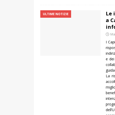
Le 
ULTIME NOTIZIE
a C
inf
Ma
I Cap
rispo
indir
e dei
colla
guida 
La ri
acco
migli
benef
inten
proge
dell’