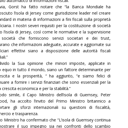
io automatico di informazioni fiscali.”
avia, Gorst ha fatto notare che “la Banca Mondiale ha
osciuto l’isola di Jersey come giurisdizione leader nel creare
tandard in materia di informazioni a fini fiscali sulla proprietà
iciaria. I nostri severi requisiti per la costituzione di società
o l’isola di Jersey, così come le normative e la supervisione
 società che forniscono servizi societari e dei trust,
urano che informazioni adeguate, accurate e aggiornate sui
iciari effettivi siano a disposizione delle autorità fiscali
ali.”
ivido la Sua opinione che minori imposte, applicate in
equo in tutto il mondo, siano un fattore determinante per
escita e la prosperità, “ ha aggiunto, “e siamo felici di
nuare a fornire i servizi finanziari che sono essenziali per la
a crescita economica e per la stabilità.”
do simile, il Capo Ministro dell’isola di Guernsey, Peter
od, ha accolto l’invito del Primo Ministro britannico a
rtare gli sforzi internazionali su questioni di fiscalità,
rcio e trasparenza.
po Ministro ha confermato che “L’isola di Guernsey continua
ostrare il suo impegno sia nei confronti dello scambio