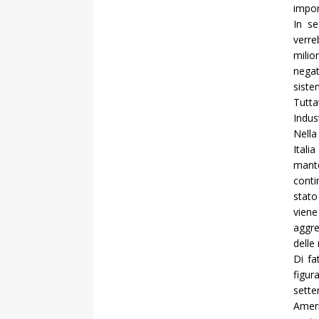
impor
In se
verre
milio
negat
siste
Tutta
Indust
Nella
Ital
mante
conti
stato
vien
aggre
delle 
Di fa
figu
sette
Ameri