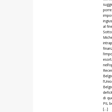
sugge
porre
impo
ingiu
al fi
Sotto
Miche
intr
fina
l’imp
esor
nell’
Recen
Belgi
l’Uni
Belgi
defic
di qu
PIL b
[…]