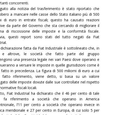
tanti concorrenti.
guito alla notizia del trasferimento è stato riportato che
bbero a mancare nelle casse dello Stato italiano più di 500
ni di euro in entrate fiscali; questo ha causato reazioni
ive da parte del Governo che sta cercando di migliorare il
ma di riscossione delle imposte e la conformità fiscale.
via, questi report sono stati del tutto negati da Fiat
rial.
 dichiarazione fatta da Fiat Industriale è sottolineato che, in
ia e altrove, le società che fatto parte del gruppo
ngono una presenza legale nei vari Paesi dove operano e
nueranno a versare le imposte in quelle giurisdizioni come è
 fatto in precedenza. La figura di 500 miliorni di euro a cui
e fatto riferimento, viene detto, si basa su un valore
gato delle imposte dovute dalle sue controllate nel rispetto
normative fiscali locali.
tto, Fiat Industrial ha dichiarato che il 46 per cento di tale
ra fa riferimento a società che operano in America
ntrionale, l’11 per cento a società che operano invece in
ca meridionale e 27 per cento in Europa, di cui solo 5 per