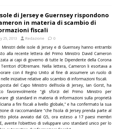
isole di Jersey e Guernsey rispondono
ameron in materia di scambio di
ormazioni fiscali
y 25, 2013
Redazione
0
i Ministri delle isole di Jersey e di Guernsey hanno entrambi
sto alla recente lettera del Primo Ministro David Cameron
izzata ai capi di governo di tutte le Dipendente della Corona
 Territori d’Oltremare. Nella lettera, Cameron li esortava a
borare con il Regno Unito al fine di assumere un ruolo di
nelle iniziative relative allo scambio di informazioni fiscali.
sposta del Capo Ministro dell’isola di Jersey, Ian Gorst, ha
lto favorevolmente “gli sforzi del Primo Ministro per
orare gli standard in materia di informazioni sulla proprietà
iciaria a fini fiscali a livello globale,” e ha confermato la sua
zione di raccomandare “che l’isola di Jersey prenda parte al
tto pilota avviato dal G5, ora esteso a 17 paesi membri
UE, avente l’obiettivo di sviluppare uno standard unico per lo