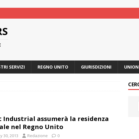
RS
E
STRI SERVIZI
REGNO UNITO
GIURISDIZIONI
UNION
CER
t Industrial assumerà la residenza
cale nel Regno Unito
y 30, 2013
Redazione
0