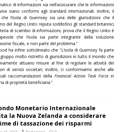
atico di informazioni sia nell’assicurare che le informazioni
vise siano conformi agli standard internazionali. Inoltre, il
 che l’isola di Guernsey sia una delle giurisdizioni che il
no del Regno Unito reputa soddisfino gli standard britannici
eria di scambio di informazioni, prova che il Regno Unito è
pevole che l’isola sia parte integrante della soluzione
vasione fiscale, e non parte del problema.”
od ha infine sottolineato che “L’isola di Guernsey fa parte
 gruppo molto ristretto di giurisdizioni in tutto il mondo che
tivamente attuano misure al fine di regolare le attività dei
tori di servizi societari; inoltre, ci conformiamo anche alle
ipali raccomandazioni della
Financial Action Task Force
in
ia di proprietà beneficiaria.”
Fondo Monetario Internazionale
ita la Nuova Zelanda a considerare
ime di tassazione dei risparmi
y 23, 2013
Redazione
0