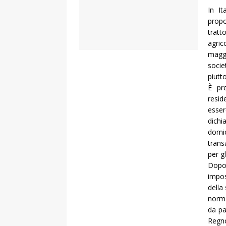
In It
propo
tratt
agrico
maggi
socie
piutto
È pr
resid
esser
dichi
domic
trans
per gl
Dopo 
impos
della
norma
da pa
Regno