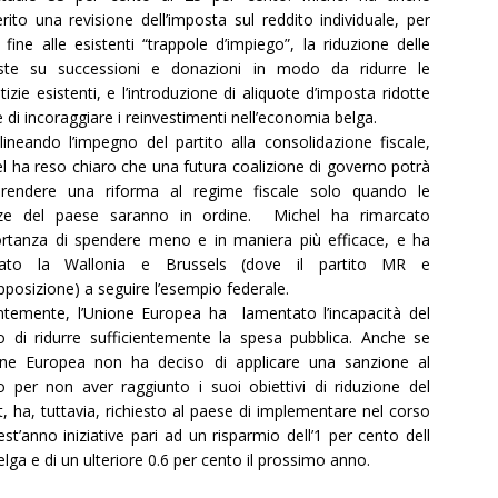
rito una revisione dell’imposta sul reddito individuale, per
 fine alle esistenti “trappole d’impiego”, la riduzione delle
ste su successioni e donazioni in modo da ridurre le
stizie esistenti, e l’introduzione di aliquote d’imposta ridotte
ne di incoraggiare i reinvestimenti nell’economia belga.
lineando l’impegno del partito alla consolidazione fiscale,
l ha reso chiaro che una futura coalizione di governo potrà
aprendere una riforma al regime fiscale solo quando le
nze del paese saranno in ordine. Michel ha rimarcato
ortanza di spendere meno e in maniera più efficace, e ha
tato la Wallonia e Brussels (dove il partito MR e
opposizione) a seguire l’esempio federale.
temente, l’Unione Europea ha lamentato l’incapacità del
o di ridurre sufficientemente la spesa pubblica. Anche se
one Europea non ha deciso di applicare una sanzione al
o per non aver raggiunto i suoi obiettivi di riduzione del
it, ha, tuttavia, richiesto al paese di implementare nel corso
est’anno iniziative pari ad un risparmio dell’1 per cento dell
elga e di un ulteriore 0.6 per cento il prossimo anno.