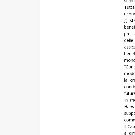
scamb
Tutt
ricon
gli s
benef
press
delle
assic
benef
mondi
“Cond
modo 
la cr
conti
futur
In mo
Harwo
suppo
comme
Il Ca
a dim