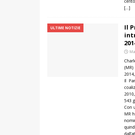
cento 
[…]
Il 
ULTIME NOTIZIE
int
201
Ma
Charl
(MR) 
2014,
Il Pa
coali
2010,
543 g
Con u
MR ha
nomin
quind
dall