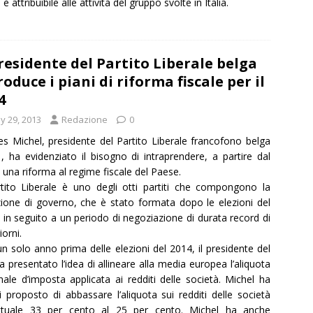
è attribuibile alle attività del gruppo svolte in Italia.
Presidente del Partito Liberale belga
roduce i piani di riforma fiscale per il
4
y 29, 2013
Redazione
0
es Michel, presidente del Partito Liberale francofono belga
, ha evidenziato il bisogno di intraprendere, a partire dal
 una riforma al regime fiscale del Paese.
rtito Liberale è uno degli otti partiti che compongono la
zione di governo, che è stato formata dopo le elezioni del
 in seguito a un periodo di negoziazione di durata record di
iorni.
n solo anno prima delle elezioni del 2014, il presidente del
 presentato l’idea di allineare alla media europea l’aliquota
ale d’imposta applicata ai redditi delle società. Michel ha
i proposto di abbassare l’aliquota sui redditi delle società
’attuale 33 per cento al 25 per cento. Michel ha anche