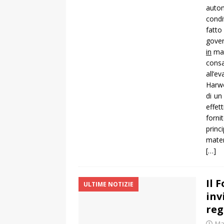
autom
condi
fatto
gover
in
mat
consa
all’e
Harwo
di un
effet
forni
princ
mater
[…]
Il 
ULTIME NOTIZIE
inv
reg
Ma