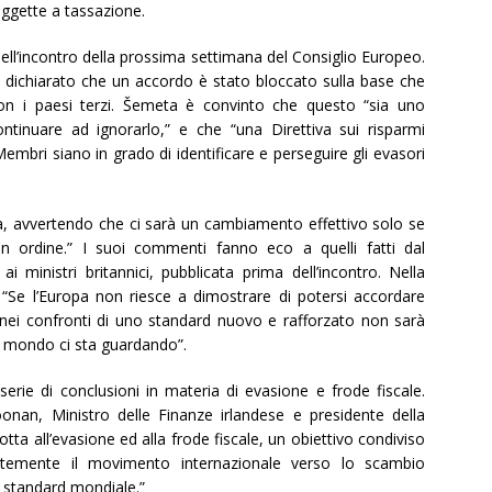
soggette a tassazione.
ll’incontro della prossima settimana del Consiglio Europeo.
a dichiarato che un accordo è stato bloccato sulla base che
on i paesi terzi. Šemeta è convinto che questo “sia uno
tinuare ad ignorarlo,” e che “una Direttiva sui risparmi
i Membri siano in grado di identificare e perseguire gli evasori
a, avvertendo che ci sarà un cambiamento effettivo solo se
in ordine.” I suoi commenti fanno eco a quelli fatti dal
i ministri britannici, pubblicata prima dell’incontro. Nella
 “Se l’Europa non riesce a dimostrare di potersi accordare
 nei confronti di uno standard nuovo e rafforzato non sarà
 il mondo ci sta guardando”.
rie di conclusioni in materia di evasione e frode fiscale.
nan, Ministro delle Finanze irlandese e presidente della
tta all’evasione ed alla frode fiscale, un obiettivo condiviso
ortemente il movimento internazionale verso lo scambio
 standard mondiale.”