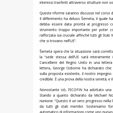
interessi trasferiti attraverso strutture non 
Queste riforme saranno discusse nel corso de
Il differimento ha deluso Šemeta, il quale h
debba essere data priorità al progresso c
strumento troppo importante per poter con
rafforzata sia cruciale affinché tutti gli Stat
che si trovano nell’UE”.
Šemeta spera che la situazione sarà corrett
la “sede stessa dell’UE sarà interamente 
Cancelliere del Regno Unito in una lettera a
lettera, George Osborne ha dichiarato che:
sulla proposta esistente, il nostro impegno
credibile. È una prova della nostra serietà; e
Nonostante ciò, l’ECOFIN ha adottato una se
Stando a quanto dichiarato da Michael Noo
riunione: “Questo è un vero progresso nella lo
da tutti gli stati membri. Sosteniamo f
automatico di informazioni come uno nuovo