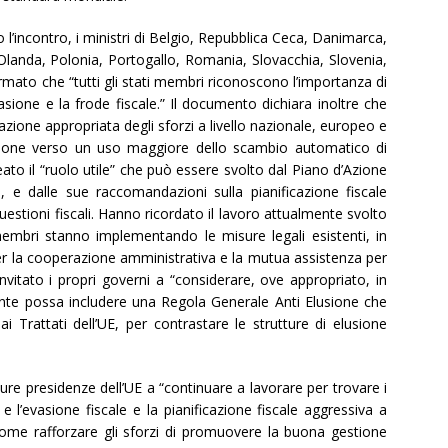
 l’incontro, i ministri di Belgio, Repubblica Ceca, Danimarca,
, Olanda, Polonia, Portogallo, Romania, Slovacchia, Slovenia,
ato che “tutti gli stati membri riconoscono l’importanza di
asione e la frode fiscale.” Il documento dichiara inoltre che
zione appropriata degli sforzi a livello nazionale, europeo e
zione verso un uso maggiore dello scambio automatico di
eato il “ruolo utile” che può essere svolto dal Piano d’Azione
, e dalle sue raccomandazioni sulla pianificazione fiscale
uestioni fiscali. Hanno ricordato il lavoro attualmente svolto
 membri stanno implementando le misure legali esistenti, in
per la cooperazione amministrativa e la mutua assistenza per
 invitato i propri governi a “considerare, ove appropriato, in
ente possa includere una Regola Generale Anti Elusione che
i Trattati dell’UE, per contrastare le strutture di elusione
ure presidenze dell’UE a “continuare a lavorare per trovare i
e l’evasione fiscale e la pianificazione fiscale aggressiva a
come rafforzare gli sforzi di promuovere la buona gestione