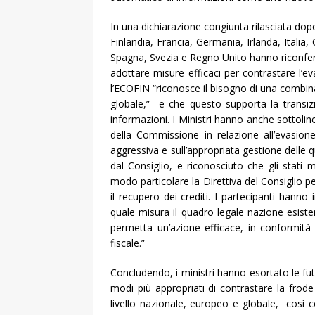
In una dichiarazione congiunta rilasciata dopo
Finlandia, Francia, Germania, Irlanda, Italia
Spagna, Svezia e Regno Unito hanno riconferm
adottare misure efficaci per contrastare l’ev
l’ECOFIN “riconosce il bisogno di una combina
globale,” e che questo supporta la transi
informazioni. I Ministri hanno anche sottolin
della Commissione in relazione all’evasione
aggressiva e sull’appropriata gestione delle q
dal Consiglio, e riconosciuto che gli stati
modo particolare la Direttiva del Consiglio 
il recupero dei crediti. I partecipanti hanno
quale misura il quadro legale nazione esist
permetta un’azione efficace, in conformità a
fiscale.”
Concludendo, i ministri hanno esortato le fut
modi più appropriati di contrastare la frode 
livello nazionale, europeo e globale, così 