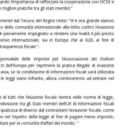
lineando l’importanza di rafforzare la cooperazione con OCSE e
migliori pratiche tra gli stati membri.”
amente dal Tesoro del Regno Unito: “Vi è ora grande slancio
 della comunità internazionale alla lotta contro l’evasione
 è pienamente impegnato a rendere una realtà il più presto
nso internazionale, sia in Europa che al G20, al fine di
rasparenza fiscale “.
nsabile delle imposte per l’Associazione dei Dottori
zi dell’Europa per reprimere la pratica illegale di evasione
via, se la condivisione di informazioni fiscali sarà utilizzata
 le leggi siano infrante, allora cominceremo ad entrare nel
i tutti che l’elusione fiscale rientra nelle norme di legge,
ndivisione tra gli Stati membri dell’UE di informazioni fiscali
er qualcosa di diverso dal contrastare l’evasione fiscale, come
o nel rispetto della legge al fine di pagare meno imposte,
itare per la comunità d’affari del mondo. “