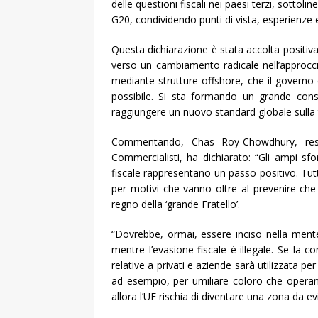
delle questioni fiscali nei paesi terzi, sotto
G20, condividendo punti di vista, esperienze e 
Questa dichiarazione è stata accolta positiv
verso un cambiamento radicale nell’approccio
mediante strutture offshore, che il governo
possibile. Si sta formando un grande conse
raggiungere un nuovo standard globale sulla t
Commentando, Chas Roy-Chowdhury, respo
Commercialisti, ha dichiarato: “Gli ampi sfor
fiscale rappresentano un passo positivo. Tutta
per motivi che vanno oltre al prevenire che
regno della ‘grande Fratello’.
“Dovrebbe, ormai, essere inciso nella mente d
mentre l’evasione fiscale è illegale. Se la co
relative a privati e aziende sarà utilizzata p
ad esempio, per umiliare coloro che operan
allora l’UE rischia di diventare una zona da ev