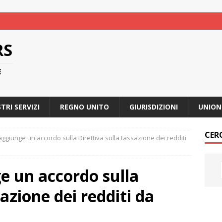
RS
E
STRI SERVIZI
REGNO UNITO
GIURISDIZIONI
UNION
CER
aggiunge un accordo sulla Direttiva sulla tassazione dei redditi
e un accordo sulla
sazione dei redditi da