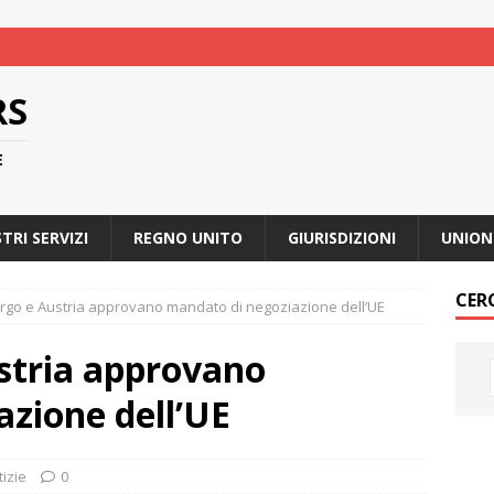
RS
E
STRI SERVIZI
REGNO UNITO
GIURISDIZIONI
UNION
CER
go e Austria approvano mandato di negoziazione dell’UE
stria approvano
zione dell’UE
tizie
0