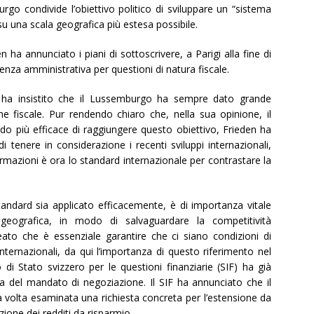
go condivide l’obiettivo politico di sviluppare un “sistema
u una scala geografica più estesa possibile.
 ha annunciato i piani di sottoscrivere, a Parigi alla fine di
za amministrativa per questioni di natura fiscale.
n ha insistito che il Lussemburgo ha sempre dato grande
ne fiscale. Pur rendendo chiaro che, nella sua opinione, il
odo più efficace di raggiungere questo obiettivo, Frieden ha
 tenere in considerazione i recenti sviluppi internazionali,
mazioni è ora lo standard internazionale per contrastare la
tandard sia applicato efficacemente, è di importanza vitale
 geografica, in modo di salvaguardare la competitività
eato che è essenziale garantire che ci siano condizioni di
 internazionali, da qui l’importanza di questo riferimento nel
di Stato svizzero per le questioni finanziarie (SIF) ha già
 del mandato di negoziazione. Il SIF ha annunciato che il
 volta esaminata una richiesta concreta per l’estensione da
azione dei redditi da risparmio.