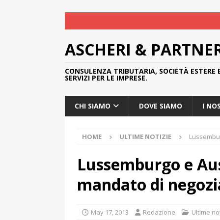
ASCHERI & PARTNE
CONSULENZA TRIBUTARIA, SOCIETÀ ESTERE 
SERVIZI PER LE IMPRESE.
CHI SIAMO
DOVE SIAMO
I NO
HOME
ULTIME NOTIZIE
Lussembur
Lussemburgo e Au
mandato di negozia
May 17, 2013
Redazione
Ultime no