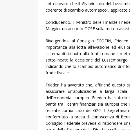
sottolineato che il Granducato del Lussembur
coerente di scambio automatico”, applicato s
Concludendo, il Ministro delle Finanze Frieden
Maggio, un accordo OCSE sulla mutua assisten
Rivolgendosi al Consiglio ECOFIN, Friede
importanza alla lotta all’evasione ed elusio
sistema di ritenuta alla fonte rimane il met
sottolineato la decisione del Lussemburgo di
indicando che lo scambio automatico di infor
frode fiscale.
Frieden ha avvertito che, affinché questo s
assicurare un’applicazione a larga scala
dell’economia europea. Frieden ha sottolin
parità tra i centri finanziari sia europei che
recente comunicato del G20. Il Segretariato 
confermato la presa di conoscenza di Berna
Consiglio Federale prevede di rispondere una
parte della Svizzera della Direttiva sulla tass