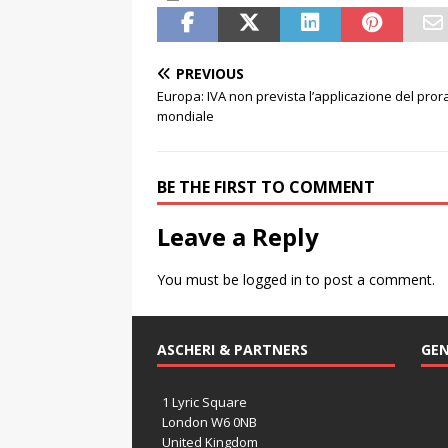
PREVIOUS
Europa: IVA non prevista l’applicazione del pror
mondiale
BE THE FIRST TO COMMENT
Leave a Reply
You must be
logged in
to post a comment.
ASCHERI & PARTNERS
GEN
1 Lyric Square
London W6 0NB
United Kingdom