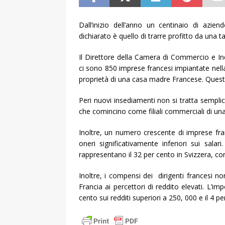
Dall’inizio dell’anno un centinaio di aziend
dichiarato è quello di trarre profitto da una 
Il Direttore della Camera di Commercio e I
ci sono 850 imprese francesi impiantate nella
proprietà di una casa madre Francese. Questo
Peri nuovi insediamenti non si tratta semp
che comincino come filiali commerciali di una
Inoltre, un numero crescente di imprese franc
oneri significativamente inferiori sui salar
rappresentano il 32 per cento in Svizzera, con
Inoltre, i compensi dei dirigenti francesi n
Francia ai percettori di reddito elevati. L’i
cento sui redditi superiori a 250, 000 e il 4 p