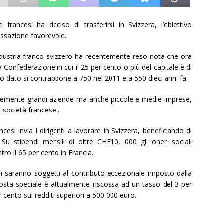
e francesi ha deciso di trasferirsi in Svizzera, l’obiettivo
tassazione favorevole.
ndustria franco-svizzero ha recentemente reso nota che ora
 Confederazione in cui il 25 per cento o più del capitale è di
 dato si contrappone a 750 nel 2011 e a 550 dieci anni fa.
licemente grandi aziende ma anche piccole e medie imprese,
 società francese .
esi invia i dirigenti a lavorare in Svizzera, beneficiando di
i. Su stipendi mensili di oltre CHF10, 000 gli oneri sociali
tro il 65 per cento in Francia.
on saranno soggetti al contributo eccezionale imposto dalla
mposta speciale è attualmente riscossa ad un tasso del 3 per
er cento sui redditi superiori a 500 000 euro.