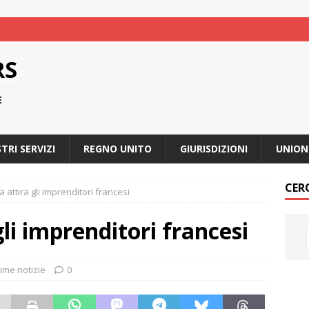
RS
E
STRI SERVIZI
REGNO UNITO
GIURISDIZIONI
UNION
CER
 attira gli imprenditori francesi
gli imprenditori francesi
time notizie
0