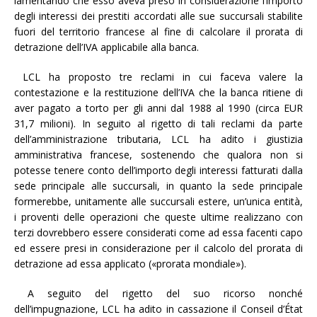
lamentando che esso aveva preso in considerazione l’importo
degli interessi dei prestiti accordati alle sue succursali stabilite
fuori del territorio francese al fine di calcolare il prorata di
detrazione dell’IVA applicabile alla banca.
LCL ha proposto tre reclami in cui faceva valere la
contestazione e la restituzione dell’IVA che la banca ritiene di
aver pagato a torto per gli anni dal 1988 al 1990 (circa EUR
31,7 milioni). In seguito al rigetto di tali reclami da parte
dell’amministrazione tributaria, LCL ha adito i giustizia
amministrativa francese, sostenendo che qualora non si
potesse tenere conto dell’importo degli interessi fatturati dalla
sede principale alle succursali, in quanto la sede principale
formerebbe, unitamente alle succursali estere, un’unica entità,
i proventi delle operazioni che queste ultime realizzano con
terzi dovrebbero essere considerati come ad essa facenti capo
ed essere presi in considerazione per il calcolo del prorata di
detrazione ad essa applicato («prorata mondiale»).
A seguito del rigetto del suo ricorso nonché
dell’impugnazione, LCL ha adito in cassazione il Conseil d’État