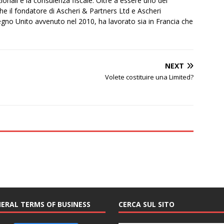
onali e la consulenza fiscale. Oltre a essere uno dei
e il fondatore di Ascheri & Partners Ltd e Ascheri
gno Unito avvenuto nel 2010, ha lavorato sia in Francia che
NEXT
Volete costituire una Limited?
ERAL TERMS OF BUSINESS
CERCA SUL SITO