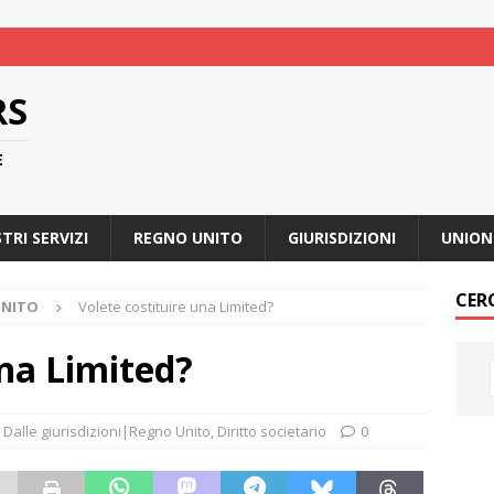
RS
E
STRI SERVIZI
REGNO UNITO
GIURISDIZIONI
UNION
CER
UNITO
Volete costituire una Limited?
una Limited?
Dalle giurisdizioni|Regno Unito
,
Diritto societario
0