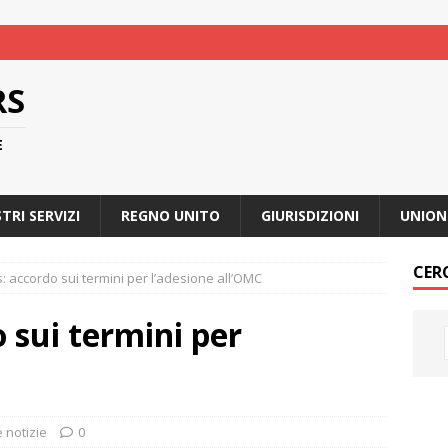
RS
E
STRI SERVIZI
REGNO UNITO
GIURISDIZIONI
UNION
CER
: accordo sui termini per l’adesione all’OMC
 sui termini per
e notizie
0