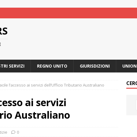
RS
E
STRI SERVIZI
REGNO UNITO
GIURISDIZIONI
UNION
CER
cile l’accesso ai servizi dell’Ufficio Tributario Australiano
cesso ai servizi
ario Australiano
tizie
0