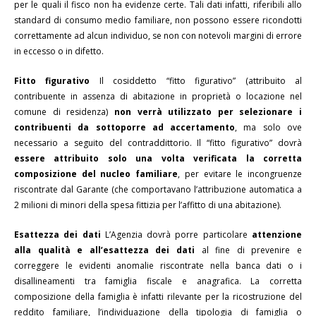
per le quali il fisco non ha evidenze certe. Tali dati infatti, riferibili allo
standard di consumo medio familiare, non possono essere ricondotti
correttamente ad alcun individuo, se non con notevoli margini di errore
in eccesso o in difetto.
Fitto figurativo
Il cosiddetto “fitto figurativo” (attribuito al
contribuente in assenza di abitazione in proprietà o locazione nel
comune di residenza)
non verrà utilizzato per selezionare i
contribuenti da sottoporre ad accertamento
, ma solo ove
necessario a seguito del contraddittorio. Il “fitto figurativo” dovrà
essere attribuito solo una volta verificata la corretta
composizione del nucleo familiare
, per evitare le incongruenze
riscontrate dal Garante (che comportavano l’attribuzione automatica a
2 milioni di minori della spesa fittizia per l’affitto di una abitazione).
Esattezza dei dati
L’Agenzia dovrà porre particolare
attenzione
alla qualità e all’esattezza dei dati
al fine di prevenire e
correggere le evidenti anomalie riscontrate nella banca dati o i
disallineamenti tra famiglia fiscale e anagrafica. La corretta
composizione della famiglia è infatti rilevante per la ricostruzione del
reddito familiare, l’individuazione della tipologia di famiglia o