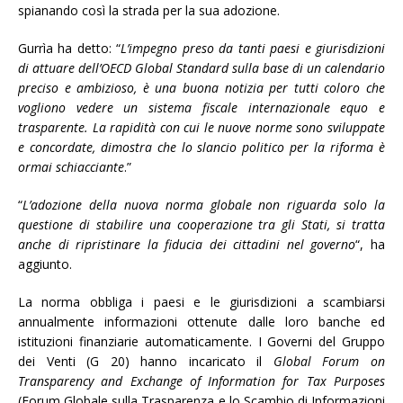
spianando così la strada per la sua adozione.
Gurrìa ha detto: “
L’impegno preso da tanti paesi e giurisdizioni
di attuare dell’OECD Global Standard sulla base di un calendario
preciso e ambizioso, è una buona notizia per tutti coloro che
vogliono vedere un sistema fiscale internazionale equo e
trasparente. La rapidità con cui le nuove norme sono sviluppate
e concordate, dimostra che lo slancio politico per la riforma è
ormai schiacciante
.”
“
L’adozione della nuova norma globale non riguarda solo la
questione di stabilire una cooperazione tra gli Stati, si tratta
anche di ripristinare la fiducia dei cittadini nel governo
“, ha
aggiunto.
La norma obbliga i paesi e le giurisdizioni a scambiarsi
annualmente informazioni ottenute dalle loro banche ed
istituzioni finanziarie automaticamente. I Governi del Gruppo
dei Venti (G 20) hanno incaricato il
Global Forum on
Transparency and Exchange of Information for Tax Purposes
(Forum Globale sulla Trasparenza e lo Scambio di Informazioni