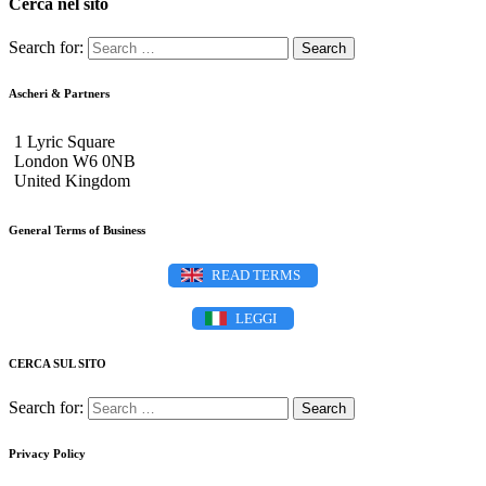
Cerca nel sito
Search for:
Ascheri & Partners
1 Lyric Square
London W6 0NB
United Kingdom
General Terms of Business
READ TERMS
LEGGI
CERCA SUL SITO
Search for:
Privacy Policy