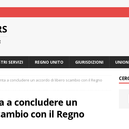
RS
E
STRI SERVIZI
REGNO UNITO
GIURISDIZIONI
UNION
CER
onta a concludere un accordo di libero scambio con il Regno
ta a concludere un
scambio con il Regno