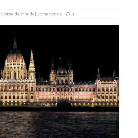
,
Notizie dal mondo|Ultime notizie
0