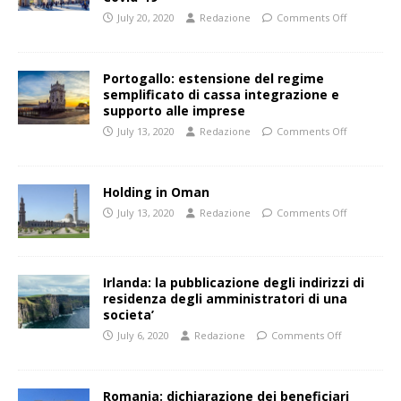
July 20, 2020
Redazione
Comments Off
Portogallo: estensione del regime
semplificato di cassa integrazione e
supporto alle imprese
July 13, 2020
Redazione
Comments Off
Holding in Oman
July 13, 2020
Redazione
Comments Off
Irlanda: la pubblicazione degli indirizzi di
residenza degli amministratori di una
societa’
July 6, 2020
Redazione
Comments Off
Romania: dichiarazione dei beneficiari