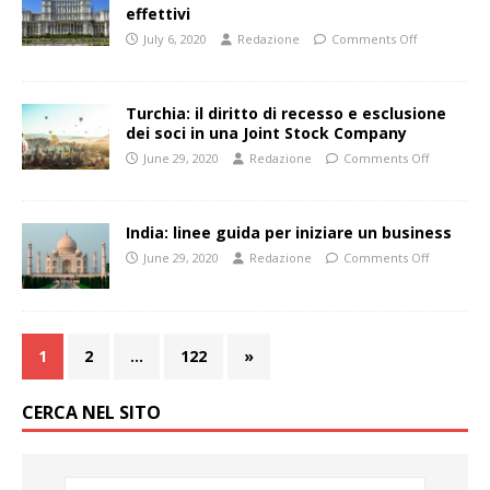
effettivi
July 6, 2020
Redazione
Comments Off
Turchia: il diritto di recesso e esclusione
dei soci in una Joint Stock Company
June 29, 2020
Redazione
Comments Off
India: linee guida per iniziare un business
June 29, 2020
Redazione
Comments Off
1
2
…
122
»
CERCA NEL SITO