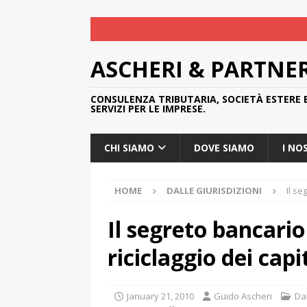
ASCHERI & PARTNE
CONSULENZA TRIBUTARIA, SOCIETÀ ESTERE 
SERVIZI PER LE IMPRESE.
CHI SIAMO
DOVE SIAMO
I NO
HOME
DALLE GIURISDIZIONI
Il se
Il segreto bancario 
riciclaggio dei capi
January 21, 2010
Guido Ascheri
Dal