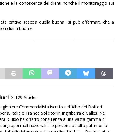
ione e la conoscenza dei clienti nonché il monitoraggio sui
eta cattiva scaccia quella buona» si può affermare che a
o i clienti buoni».
heri
129 Articles
agioniere Commercialista iscritto nell'Albo dei Dottori
ria, Italia e Trainee Solicitor in Inghilterra e Galles. Nel
iera, Guido ha offerto consulenza a una vasta gamma di
 dai gruppi multinazionali alle persone ad alto patrimonio
rtafoglio internazionale con clienti in Italia, Regno Unito,