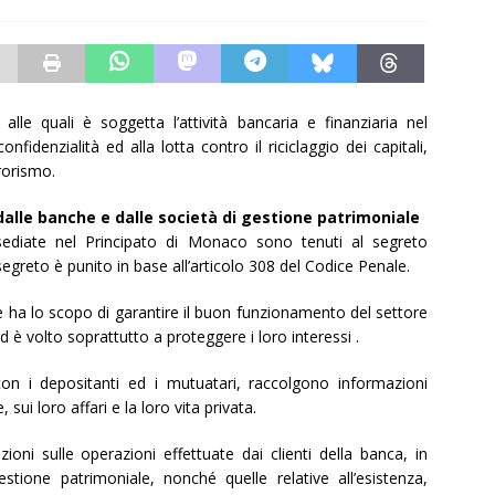
lle quali è soggetta l’attività bancaria e finanziaria nel
fidenzialità ed alla lotta contro il riciclaggio dei capitali,
rrorismo.
dalle banche e dalle società di gestione patrimoniale
nsediate nel Principato di Monaco sono tenuti al segreto
egreto è punito in base all’articolo 308 del Codice Penale.
e ha lo scopo di garantire il buon funzionamento del settore
ed è volto soprattutto a proteggere i loro interessi .
to con i depositanti ed i mutuatari, raccolgono informazioni
 sui loro affari e la loro vita privata.
oni sulle operazioni effettuate dai clienti della banca, in
estione patrimoniale, nonché quelle relative all’esistenza,