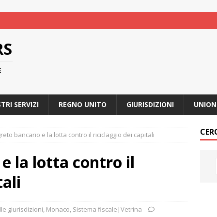
RS
E
STRI SERVIZI
REGNO UNITO
GIURISDIZIONI
UNION
CER
greto bancario e la lotta contro il riciclaggio dei capitali
e la lotta contro il
tali
le giurisdizioni
,
Monaco
,
Sistema fiscale|Vetrina