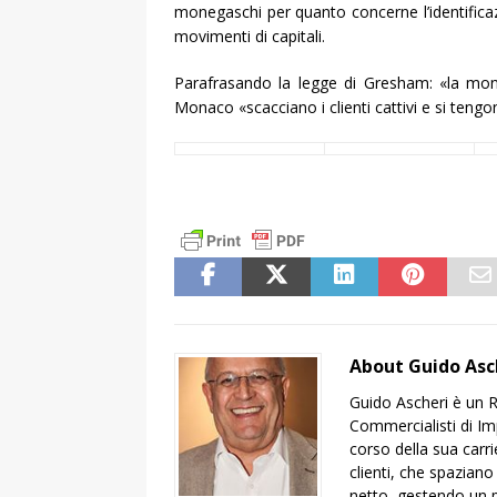
monegaschi per quanto concerne l’identificaz
movimenti di capitali.
Parafrasando la legge di Gresham: «la mon
Monaco «scacciano i clienti cattivi e si tengon
About Guido Asc
Guido Ascheri è un R
Commercialisti di Impe
corso della sua carr
clienti, che spaziano
netto, gestendo un po