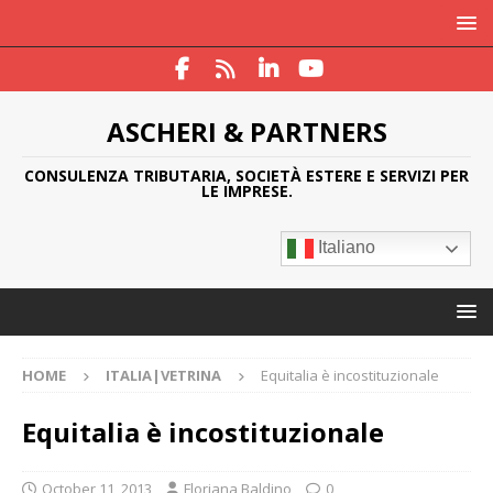
ASCHERI & PARTNERS
CONSULENZA TRIBUTARIA, SOCIETÀ ESTERE E SERVIZI PER
LE IMPRESE.
Italiano
HOME
ITALIA|VETRINA
Equitalia è incostituzionale
Equitalia è incostituzionale
October 11, 2013
Floriana Baldino
0