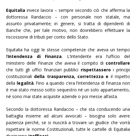
Equitalia
invece lavora – sempre secondo ciò che afferma la
dottoressa Randaccio – con personale non statale, ma
assunto privatamente; in genere, si tratta di dipendenti di
Banche che, per tale motivo, non dovrebbero effettuare la
riscossione di tributi per conto dello Stato.
Equitalia ha oggi le stesse competenze che aveva un tempo
l’
Intendenza di Finanza
. L’Intendente era l’ufficio del
ministero delle Finanze che aveva il compito di
controllare
che tutti gli uffici finanziari pubblici
rispettassero
i principi
costituzionali
della trasparenza, correttezza e
il rispetto
della
legalità
. Fino a quando c’era l’Intendenza di Finanza non
è mai stato messo sotto sequestro né un solo appartamento,
né sono mai state acquisite aziende o poi messe all’asta.
Secondo la dottoressa Randaccio – che sta conducendo una
battaglia insieme ad alcuni avvocati – bisogna solo avere
pazienza perché, se si riuscirà a trovare un giudice che vorrà
rispettare le norme Costituzionali, tutte le cartelle di Equitalia
diverranno
inefficaci
.