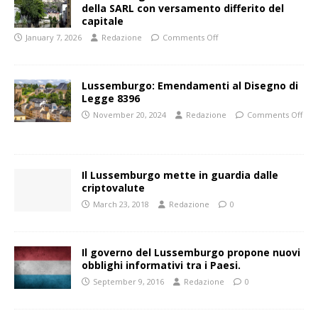
della SARL con versamento differito del
capitale
January 7, 2026
Redazione
Comments Off
Lussemburgo: Emendamenti al Disegno di
Legge 8396
November 20, 2024
Redazione
Comments Off
Il Lussemburgo mette in guardia dalle
criptovalute
March 23, 2018
Redazione
0
Il governo del Lussemburgo propone nuovi
obblighi informativi tra i Paesi.
September 9, 2016
Redazione
0