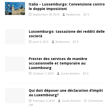
Italia – Lussemburgo: Convenzione contro
le doppie imposizioni
September 18, 2014
Redazione
0
Lussemburgo: tassazione dei redditi delle
società
June 6, 2012
Redazione
0
Prester des services de manière
occasionnelle et temporaire au
Luxembourg
October 7, 2010
Guido Ascheri
0
Qui doit déposer une déclaration d’impôt
au Luxembourg?
February 5, 2010
Guido Ascheri
Comments
Off