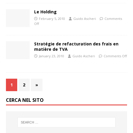
Le Holding
February 5, 2010
Guido Ascheri
Comments
Off
Stratégie de refacturation des frais en
matière de TVA
January 23, 2010
Guido Ascheri
Comments Off
1
2
»
CERCA NEL SITO