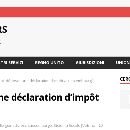
RS
E
STRI SERVIZI
REGNO UNITO
GIURISDIZIONI
UNION
CER
doit déposer une déclaration d’impôt au Luxembourg?
ne déclaration d’impôt
le giurisdizioni
,
Lussemburgo
,
Sistema fiscale|Vetrina