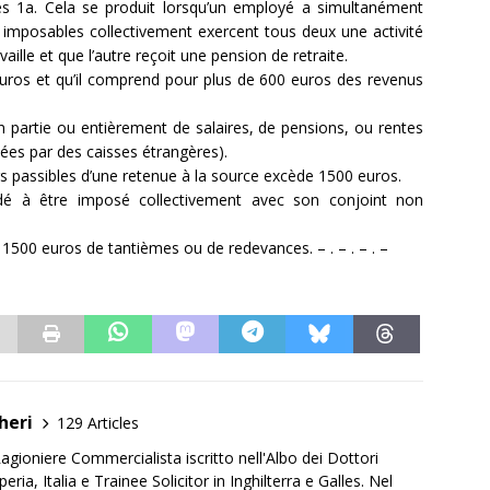
es 1a. Cela se produit lorsqu’un employé a simultanément
ux imposables collectivement exercent tous deux une activité
aille et que l’autre reçoit une pension de retraite.
uros et qu’il comprend pour plus de 600 euros des revenus
 partie ou entièrement de salaires, de pensions, ou rentes
es par des caisses étrangères).
rs passibles d’une retenue à la source excède 1500 euros.
ndé à être imposé collectivement avec son conjoint non
1500 euros de tantièmes ou de redevances. – . – . – . –
heri
129 Articles
agioniere Commercialista iscritto nell'Albo dei Dottori
ria, Italia e Trainee Solicitor in Inghilterra e Galles. Nel