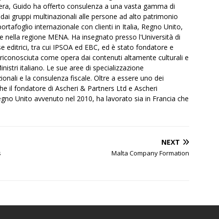
iera, Guido ha offerto consulenza a una vasta gamma di
 dai gruppi multinazionali alle persone ad alto patrimonio
rtafoglio internazionale con clienti in Italia, Regno Unito,
e e nella regione MENA. Ha insegnato presso l'Università di
ase editrici, tra cui IPSOA ed EBC, ed è stato fondatore e
, riconosciuta come opera dai contenuti altamente culturali e
inistri italiano. Le sue aree di specializzazione
onali e la consulenza fiscale. Oltre a essere uno dei
e il fondatore di Ascheri & Partners Ltd e Ascheri
gno Unito avvenuto nel 2010, ha lavorato sia in Francia che
NEXT
s
Malta Company Formation