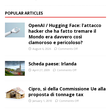
POPULAR ARTICLES
OpenAI / Hugging Face: l’attacco
hacker che ha fatto tremare il
Mondo era davvero così
clamoroso e pericoloso?
August 6, 2026
Comments Off
Scheda paese: Irlanda
April 27, 2009
Comments Off
Cipro, sì della Commissione Ue alla
proposta di tonnage tax
January 1, 2010
Comments Off