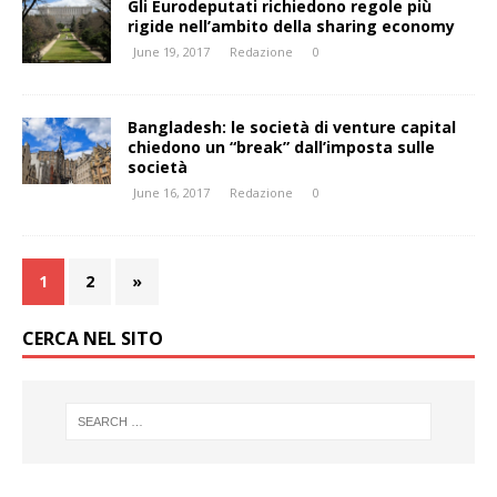
Gli Eurodeputati richiedono regole più
rigide nell’ambito della sharing economy
June 19, 2017
Redazione
0
Bangladesh: le società di venture capital
chiedono un “break” dall’imposta sulle
società
June 16, 2017
Redazione
0
1
2
»
CERCA NEL SITO