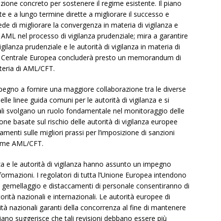
zione concreto per sostenere il regime esistente. Il piano
e e a lungo termine dirette a migliorare il successo e
vede di migliorare la convergenza in materia di vigilanza e
 AML nel processo di vigilanza prudenziale; mira a garantire
gilanza prudenziale e le autorità di vigilanza in materia di
anca Centrale Europea concluderà presto un memorandum di
ateria di AML/CFT.
impegno a fornire una maggiore collaborazione tra le diverse
lle linee guida comuni per le autorità di vigilanza e si
nali svolgano un ruolo fondamentale nel monitoraggio delle
ione basate sul rischio delle autorità di vigilanza europee
menti sulle migliori prassi per l’imposizione di sanzioni
norme AML/CFT.
za e le autorità di vigilanza hanno assunto un impegno
formazioni. I regolatori di tutta l’Unione Europea intendono
i gemellaggio e distaccamenti di personale consentiranno di
torità nazionali e internazionali. Le autorità europee di
ità nazionali garanti della concorrenza al fine di mantenere
 piano suggerisce che tali revisioni debbano essere più