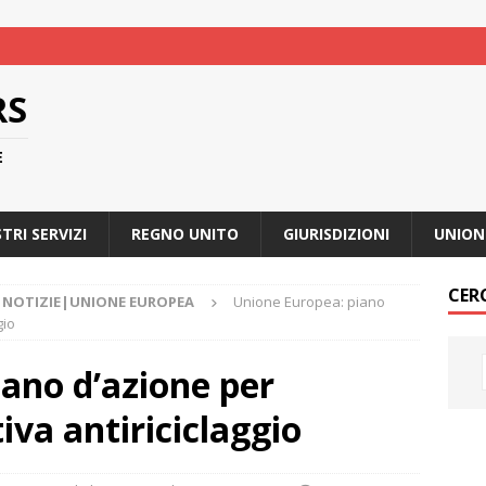
RS
E
STRI SERVIZI
REGNO UNITO
GIURISDIZIONI
UNION
CER
NOTIZIE|UNIONE EUROPEA
Unione Europea: piano
gio
ano d’azione per
tiva antiriciclaggio