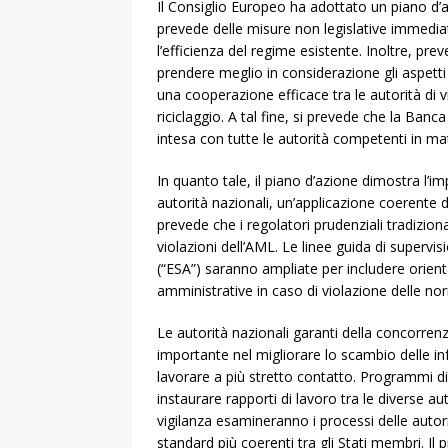
Il Consiglio Europeo ha adottato un piano d’a
prevede delle misure non legislative immediat
l’efficienza del regime esistente. Inoltre, pre
prendere meglio in considerazione gli aspetti
una cooperazione efficace tra le autorità di vi
riciclaggio. A tal fine, si prevede che la B
intesa con tutte le autorità competenti in m
In quanto tale, il piano d’azione dimostra l’
autorità nazionali, un’applicazione coerente de
prevede che i regolatori prudenziali tradizio
violazioni dell’AML. Le linee guida di supervis
(“ESA”) saranno ampliate per includere orienta
amministrative in caso di violazione delle 
Le autorità nazionali garanti della concorren
importante nel migliorare lo scambio delle in
lavorare a più stretto contatto. Programmi d
instaurare rapporti di lavoro tra le diverse au
vigilanza esamineranno i processi delle autor
standard più coerenti tra gli Stati membri. Il