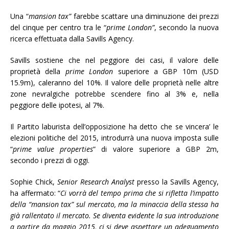
Una “
mansion tax”
farebbe scattare una diminuzione dei prezzi
del cinque per centro tra le “
prime London”
, secondo la nuova
ricerca effettuata dalla Savills Agency.
Savills sostiene che nel peggiore dei casi, il valore delle
proprietà della
prime London
superiore a GBP 10m (USD
15.9m), caleranno del 10%. Il valore delle proprietà nelle altre
zone nevralgiche potrebbe scendere fino al 3% e, nella
peggiore delle ipotesi, al 7%.
Il Partito laburista dell’opposizione ha detto che se vincera’ le
elezioni politiche del 2015, introdurrà una nuova imposta sulle
“
prime value properties
” di valore superiore a GBP 2m,
secondo i prezzi di oggi.
Sophie Chick,
Senior Research Analyst
presso la Savills Agency,
ha affermato: “
Ci vorrà del tempo prima che si rifletta l’impatto
della “mansion tax” sul mercato, ma la minaccia della stessa ha
già rallentato il mercato. Se diventa evidente la sua introduzione
a partire da maggio 2015, ci si deve aspettare un adeguamento