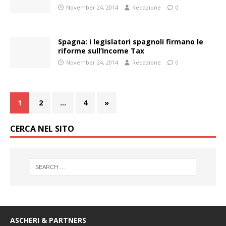
November 24, 2014
Redazione
0
Spagna: i legislatori spagnoli firmano le
riforme sull’Income Tax
November 24, 2014
Redazione
0
1
2
…
4
»
CERCA NEL SITO
ASCHERI & PARTNERS