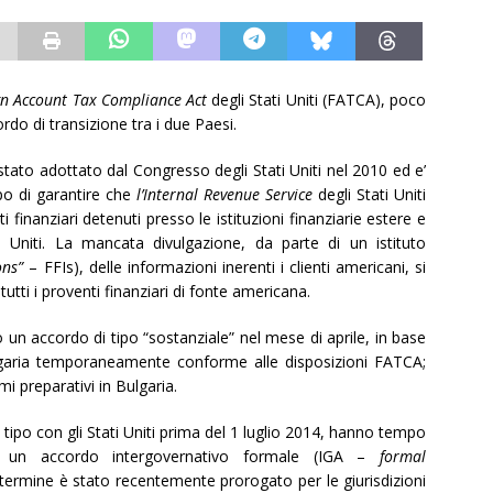
gn Account Tax Compliance Act
degli Stati Uniti (FATCA), poco
rdo di transizione tra i due Paesi.
stato adottato dal Congresso degli Stati Uniti nel 2010 ed e’
opo di garantire che
l’Internal Revenue Service
degli Stati Uniti
 finanziari detenuti presso le istituzioni finanziarie estere e
ati Uniti. La mancata divulgazione, da parte di un istituto
ons”
– FFIs), delle informazioni inerenti i clienti americani, si
tutti i proventi finanziari di fonte americana.
o un accordo di tipo “sostanziale” nel mese di aprile, in base
Bulgaria temporaneamente conforme alle disposizioni FATCA;
imi preparativi in Bulgaria.
tipo con gli Stati Uniti prima del 1 luglio 2014, hanno tempo
e un accordo intergovernativo formale (IGA –
formal
 termine è stato recentemente prorogato per le giurisdizioni