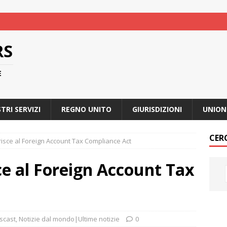
RS
E
STRI SERVIZI
REGNO UNITO
GIURISDIZIONI
UNION
CER
risce al Foreign Account Tax Compliance Act
ce al Foreign Account Tax
scast
,
Notizie dal mondo|Ultime notizie
0