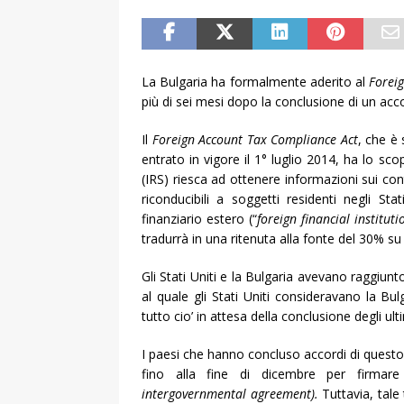
La Bulgaria ha formalmente aderito al
Forei
più di sei mesi dopo la conclusione di un acco
Il
Foreign Account Tax Compliance Act
, che è 
entrato in vigore il 1° luglio 2014, ha lo sc
(IRS) riesca ad ottenere informazioni sui conti
riconducibili a soggetti residenti negli St
finanziario estero (“
foreign financial instituti
tradurrà in una ritenuta alla fonte del 30% su 
Gli Stati Uniti e la Bulgaria avevano raggiunt
al quale gli Stati Uniti consideravano la 
tutto cio’ in attesa della conclusione degli ult
I paesi che hanno concluso accordi di questo 
fino alla fine di dicembre per firmar
intergovernmental agreement
).
Tuttavia, tale