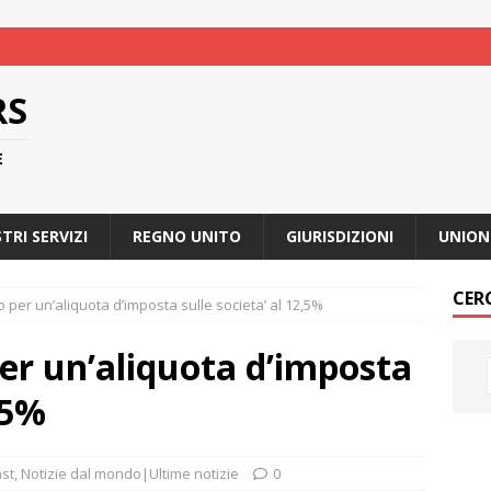
RS
E
STRI SERVIZI
REGNO UNITO
GIURISDIZIONI
UNION
CER
 per un’aliquota d’imposta sulle societa’ al 12,5%
er un’aliquota d’imposta
,5%
st
,
Notizie dal mondo|Ultime notizie
0