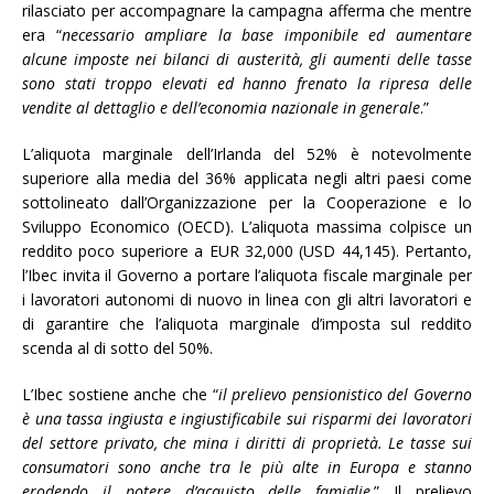
rilasciato per accompagnare la campagna afferma che mentre
era “
necessario ampliare la base imponibile ed aumentare
alcune imposte nei bilanci di austerità, gli aumenti delle tasse
sono stati troppo elevati ed hanno frenato la ripresa delle
vendite al dettaglio e dell’economia nazionale in generale
.”
L’aliquota marginale dell’Irlanda del 52% è notevolmente
superiore alla media del 36% applicata negli altri paesi come
sottolineato dall’Organizzazione per la Cooperazione e lo
Sviluppo Economico (OECD). L’aliquota massima colpisce un
reddito poco superiore a EUR 32,000 (USD 44,145). Pertanto,
l’Ibec invita il Governo a portare l’aliquota fiscale marginale per
i lavoratori autonomi di nuovo in linea con gli altri lavoratori e
di garantire che l’aliquota marginale d’imposta sul reddito
scenda al di sotto del 50%.
L’Ibec sostiene anche che “
il prelievo pensionistico del Governo
è una tassa ingiusta e ingiustificabile sui risparmi dei lavoratori
del settore privato, che mina i diritti di proprietà. Le tasse sui
consumatori sono anche tra le più alte in Europa e stanno
erodendo il potere d’acquisto delle famiglie
.” Il prelievo