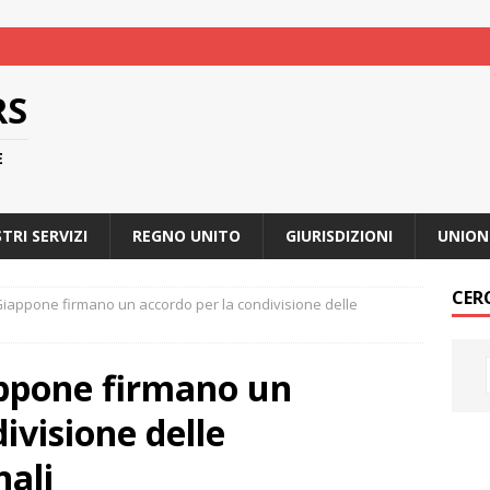
RS
E
STRI SERVIZI
REGNO UNITO
GIURISDIZIONI
UNION
CER
 Giappone firmano un accordo per la condivisione delle
iappone firmano un
ivisione delle
nali