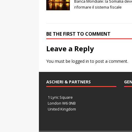
Banca Mondiale: la Somalia dev
riformare il sistema fiscale
BE THE FIRST TO COMMENT
Leave a Reply
You must be
logged in
to post a comment.
ASCHERI & PARTNERS
GEN
1 Lyric Square
London W6 0NB
United Kingdom