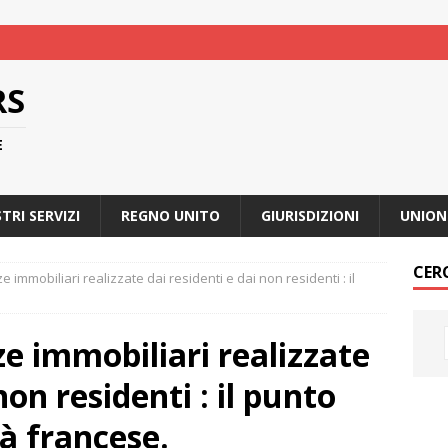
RS
E
STRI SERVIZI
REGNO UNITO
GIURISDIZIONI
UNION
CER
e immobiliari realizzate dai residenti e dai non residenti : il
ze immobiliari realizzate
non residenti : il punto
tà francese.