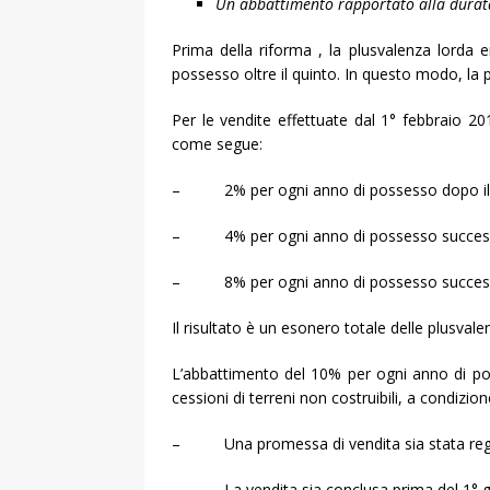
Un abbattimento rapportato alla durata
Prima della riforma , la plusvalenza lorda
possesso oltre il quinto. In questo modo, la 
Per le vendite effettuate dal 1° febbraio 2
come segue:
– 2% per ogni anno di possesso dopo il 
– 4% per ogni anno di possesso successiv
– 8% per ogni anno di possesso successiv
Il risultato è un esonero totale delle plusval
L’abbattimento del 10% per ogni anno di po
cessioni di terreni non costruibili, a condizion
– Una promessa di vendita sia stata regis
– La vendita sia conclusa prima del 1° g