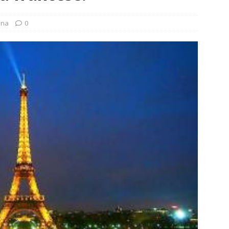
ina
0