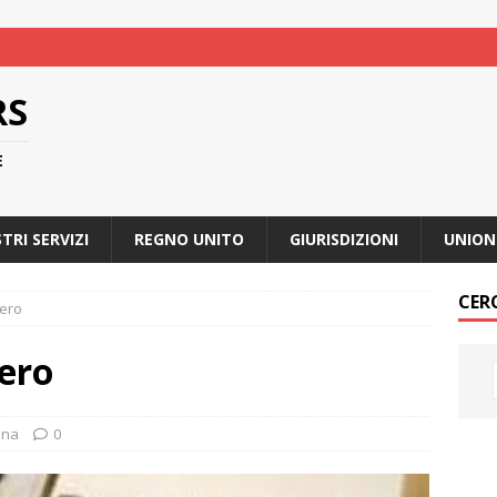
RS
E
STRI SERVIZI
REGNO UNITO
GIURISDIZIONI
UNION
CER
tero
ero
ina
0