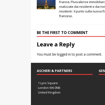
Francia. Plusvalenze immobiliari
realizzate dai residenti e dai no
residenti : il punto sulla nuova fi
francese.
BE THE FIRST TO COMMENT
Leave a Reply
You must be
logged in
to post a comment.
ASCHERI & PARTNERS
GEN
1 Lyric Square
London W6 0NB
United Kingdom