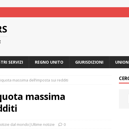
RS
E
STRI SERVIZI
REGNO UNITO
GIURISDIZIONI
UNION
CER
’aliquota massima dell’imposta sui redditi
liquota massima
dditi
otizie dal mondo|Ultime notizie
0