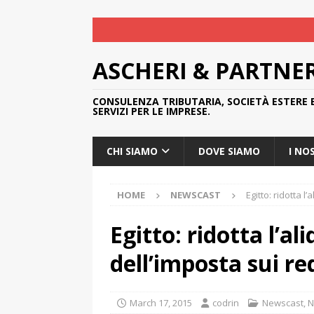
ASCHERI & PARTNE
CONSULENZA TRIBUTARIA, SOCIETÀ ESTERE 
SERVIZI PER LE IMPRESE.
CHI SIAMO
DOVE SIAMO
I NO
HOME
NEWSCAST
Egitto: ridotta l
Egitto: ridotta l’a
dell’imposta sui re
March 17, 2015
codrin
Newscast
,
N