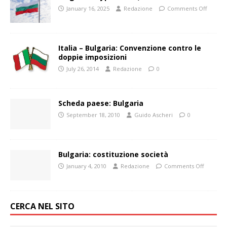
January 16, 2025
Redazione
Comments Off
Italia – Bulgaria: Convenzione contro le
doppie imposizioni
July 26, 2014
Redazione
0
Scheda paese: Bulgaria
September 18, 2010
Guido Ascheri
0
Bulgaria: costituzione società
January 4, 2010
Redazione
Comments Off
CERCA NEL SITO