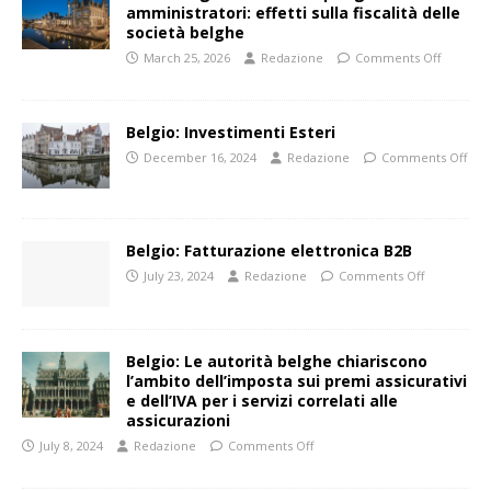
amministratori: effetti sulla fiscalità delle
società belghe
March 25, 2026
Redazione
Comments Off
Belgio: Investimenti Esteri
December 16, 2024
Redazione
Comments Off
Belgio: Fatturazione elettronica B2B
July 23, 2024
Redazione
Comments Off
Belgio: Le autorità belghe chiariscono
l’ambito dell’imposta sui premi assicurativi
e dell’IVA per i servizi correlati alle
assicurazioni
July 8, 2024
Redazione
Comments Off