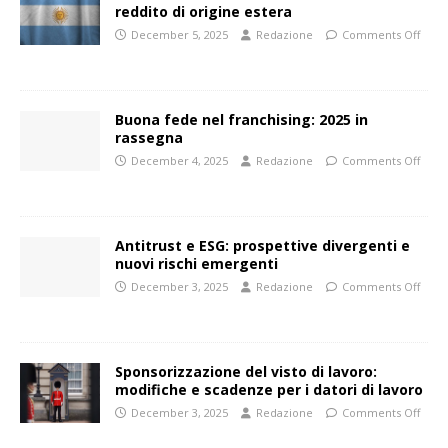
reddito di origine estera
December 5, 2025
Redazione
Comments Off
Buona fede nel franchising: 2025 in
rassegna
December 4, 2025
Redazione
Comments Off
Antitrust e ESG: prospettive divergenti e
nuovi rischi emergenti
December 3, 2025
Redazione
Comments Off
Sponsorizzazione del visto di lavoro:
modifiche e scadenze per i datori di lavoro
December 3, 2025
Redazione
Comments Off