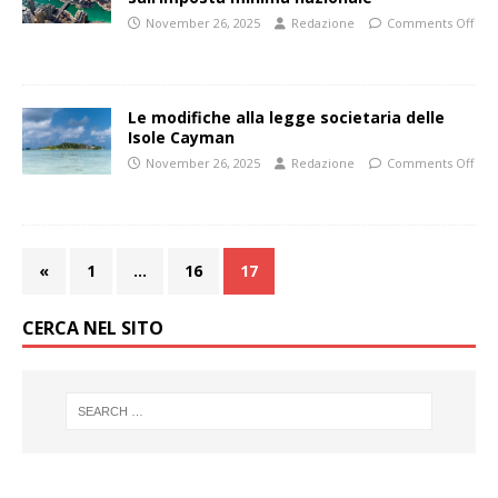
November 26, 2025
Redazione
Comments Off
Le modifiche alla legge societaria delle
Isole Cayman
November 26, 2025
Redazione
Comments Off
«
1
…
16
17
CERCA NEL SITO