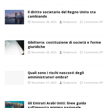
Il diritto societario del Regno Unito sta
cambiando
November 28, 2025
Redazione
Comments Off
Gibilterra: costituzione di società e forme
giuridiche
November 28, 2025
Redazione
Comments Off
Quali sono i rischi nascosti degli
amministratori ombra?
November 27, 2025
Redazione
Comments Off
Gli Emirati Arabi Uniti: linee guida
sull’imposta minima nazionale