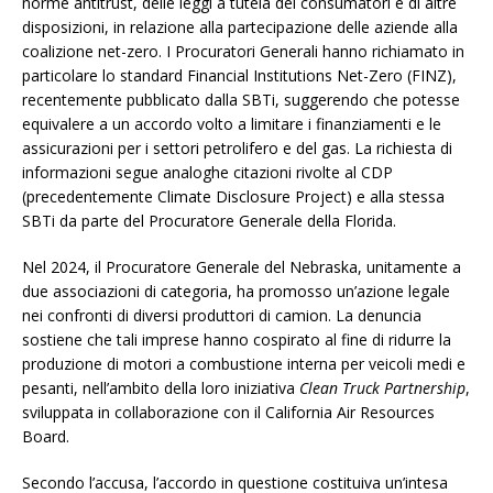
norme antitrust, delle leggi a tutela dei consumatori e di altre
disposizioni, in relazione alla partecipazione delle aziende alla
coalizione net-zero. I Procuratori Generali hanno richiamato in
particolare lo standard Financial Institutions Net-Zero (FINZ),
recentemente pubblicato dalla SBTi, suggerendo che potesse
equivalere a un accordo volto a limitare i finanziamenti e le
assicurazioni per i settori petrolifero e del gas. La richiesta di
informazioni segue analoghe citazioni rivolte al CDP
(precedentemente Climate Disclosure Project) e alla stessa
SBTi da parte del Procuratore Generale della Florida.
Nel 2024, il Procuratore Generale del Nebraska, unitamente a
due associazioni di categoria, ha promosso un’azione legale
nei confronti di diversi produttori di camion. La denuncia
sostiene che tali imprese hanno cospirato al fine di ridurre la
produzione di motori a combustione interna per veicoli medi e
pesanti, nell’ambito della loro iniziativa
Clean Truck Partnership
,
sviluppata in collaborazione con il California Air Resources
Board.
Secondo l’accusa, l’accordo in questione costituiva un’intesa