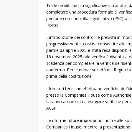
Tra le modifiche più significative introdotte da
completare una procedura formale di verifica d
persone con controllo significativo (PSC) o 
House.
L’introduzione dei controlli è prevista in m
progressivamente, così da consentire alle impr
partire da aprile 2025 è stata resa disponibile
18 novembre 2025 tale verifica è diventata obb
scadenza per completare la verifica dell’ident
conferma. Per le nuove società del Regno Unit
prima della costituzione.
I fornitori terzi che effettuano verifiche dell’
presso la Companies House come Authorised 
saranno autorizzati a eseguire verifiche per c
ACSP.
Le riforme future imporranno inoltre alle soc
Companies House, mentre la presentazione elet