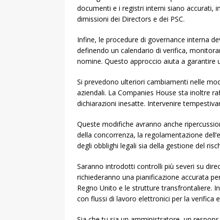
documenti e i registri interni siano accurati,
dimissioni dei Directors e dei PSC.
Infine, le procedure di governance interna de
definendo un calendario di verifica, monitora
nomine. Questo approccio aiuta a garantire 
Si prevedono ulteriori cambiamenti nelle moda
aziendali. La Companies House sta inoltre raffor
dichiarazioni inesatte. Intervenire tempestiva
Queste modifiche avranno anche ripercussioni s
della concorrenza, la regolamentazione dell’e
degli obblighi legali sia della gestione del risc
Saranno introdotti controlli più severi su dire
richiederanno una pianificazione accurata per 
Regno Unito e le strutture transfrontaliere. I
con flussi di lavoro elettronici per la verifica
Sia che tu sia un amministratore, un responsab