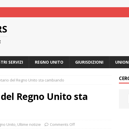
RS
E
STRI SERVIZI
REGNO UNITO
GIURISDIZIONI
UNION
CER
ocietario del Regno Unito sta cambiando
o del Regno Unito sta
gno Unito
,
Ultime notizie
Comments Off