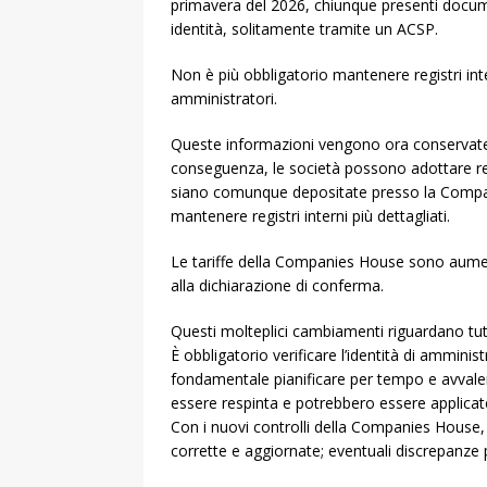
primavera del 2026, chiunque presenti docum
identità, solitamente tramite un ACSP.
Non è più obbligatorio mantenere registri interni
amministratori.
Queste informazioni vengono ora conservat
conseguenza, le società possono adottare regi
siano comunque depositate presso la Compani
mantenere registri interni più dettagliati.
Le tariffe della Companies House sono aumenta
alla dichiarazione di conferma.
Questi molteplici cambiamenti riguardano tutt
È obbligatorio verificare l’identità di ammin
fondamentale pianificare per tempo e avvalers
essere respinta e potrebbero essere applicate 
Con i nuovi controlli della Companies House, 
corrette e aggiornate; eventuali discrepanze