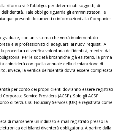
lla riforma vi è l’obbligo, per determinati soggetti, di
ell’identità. Tale obbligo riguarda gli amministratori, le
chiunque presenti documenti o informazioni alla Companies
odo graduale, con un sistema che verrà implementato
ese e ai professionisti di adeguarsi ai nuovi requisiti. A
 la procedura di verifica volontaria dell’identità, mentre dal
ligatoria. Per le società britanniche già esistenti, la prima
ità coinciderà con quella annuale della dichiarazione di
o, invece, la verifica dell’identità dovrà essere completata
identità per conto dei propri clienti dovranno essere registrati
Corporate Service Providers (ACSP). Solo gli ACSP
onto di terzi. CSC Fiduciary Services (UK) è registrata come
ietà di mantenere un indirizzo e-mail registrato presso la
tronica dei bilanci diventerà obbligatoria. A partire dalla