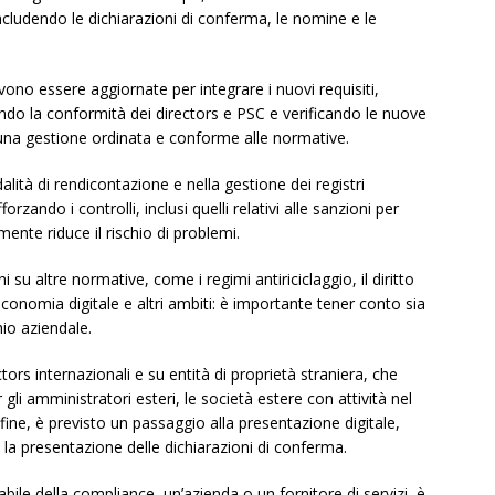
 includendo le dichiarazioni di conferma, le nomine e le
vono essere aggiornate per integrare i nuovi requisiti,
ndo la conformità dei directors e PSC e verificando le nuove
una gestione ordinata e conforme alle normative.
lità di rendicontazione e nella gestione dei registri
zando i controlli, inclusi quelli relativi alle sanzioni per
mente riduce il rischio di problemi.
u altre normative, come i regimi antiriciclaggio, il diritto
conomia digitale e altri ambiti: è importante tener conto sia
hio aziendale.
ctors internazionali e su entità di proprietà straniera, che
gli amministratori esteri, le società estere con attività nel
nfine, è previsto un passaggio alla presentazione digitale,
 e la presentazione delle dichiarazioni di conferma.
ile della compliance, un’azienda o un fornitore di servizi, è