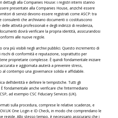
ri dettagli alla Companies House: i registri interni stanno
sere presentate alla Companies House, anziché essere
nitori di servizi devono essere registrati come ASCP: tra
li e consulenti che archiviano documenti o costituiscono
delle attività professionali e degli indirizzi di residenza,
documenti dovrà verificare la propria identità, assicurandosi
conformi alle nuove regole.
o ora più visibili negli archivi pubblici. Questo incremento di
ischi di conformità e reputazione, soprattutto per
atene proprietarie complesse. È quindi fondamentale iniziare
curata e aggiornata aiuterà a prevenire stress,
do al contempo una governance solida e affidabile.
ca dell’identità e definire le tempistiche. Tutti gli
 È fondamentale anche verificare che l’intermediario
 ACSP, ad esempio CSC Fiduciary Services (UK).
ormati sulla procedura, comprese le relative scadenze, e
pp GOV.UK One Login e ID Check, in modo che comprendano le
 regole. Allo stesso tempo, è necessario assicurarsi che i