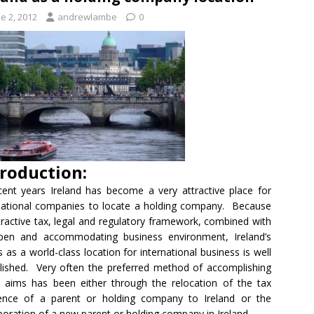
e 2, 2012
andrewlambe
0
troduction:
cent years Ireland has become a very attractive place for
national companies to locate a holding company. Because
tractive tax, legal and regulatory framework, combined with
pen and accommodating business environment, Ireland’s
s as a world-class location for international business is well
lished. Very often the preferred method of accomplishing
 aims has been either through the relocation of the tax
dence of a parent or holding company to Ireland or the
poration of a new parent or holding company in Ireland.