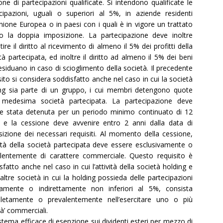
one di partecipazioni qualificate. Si intendono qualificate le
cipazioni, uguali o superiori al 5%, in aziende residenti
Unione Europea o in paesi con i quali è in vigore un trattato
o la doppia imposizione. La partecipazione deve inoltre
tire il diritto al ricevimento di almeno il 5% dei profitti della
tà partecipata, ed inoltre il diritto ad almeno il 5% dei beni
esiduano in caso di scioglimento della società. Il precedente
sito si considera soddisfatto anche nel caso in cui la società
ng sia parte di un gruppo, i cui membri detengono quote
a medesima società partecipata. La partecipazione deve
e stata detenuta per un periodo minimo continuato di 12
 e la cessione deve avvenire entro 2 anni dalla data di
sizione dei necessari requisiti. Al momento della cessione,
ività della società partecipata deve essere esclusivamente o
lentemente di carattere commerciale. Questo requisito è
sfatto anche nel caso in cui l’attività della società holding e
 altre società in cui la holding possieda delle partecipazioni
tamente o indirettamente non inferiori al 5%, consista
letamente o prevalentemente nell’esercitare uno o più
tà’ commerciali.
stema efficace di esenzione sui dividenti esteri per mezzo di