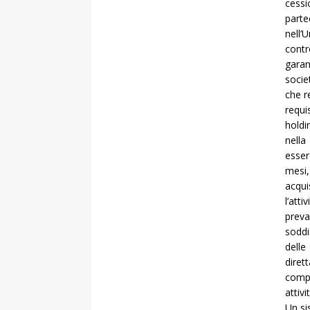
cessi
parte
nell’
contr
garan
socie
che r
requi
holdi
nell
esser
mesi,
acqui
l’att
preva
soddi
delle
diret
comp
attivi
Un si