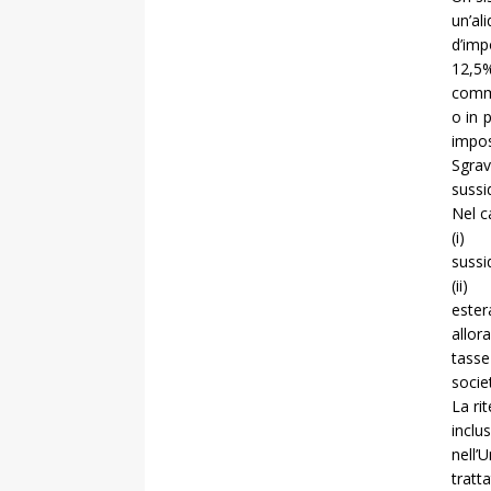
un’a
d’imp
12,5%
comme
o in 
impos
Sgrav
sussi
Nel c
(i) 
sussi
(ii) 
ester
allor
tasse
societ
La ri
inclu
nell’
tratt