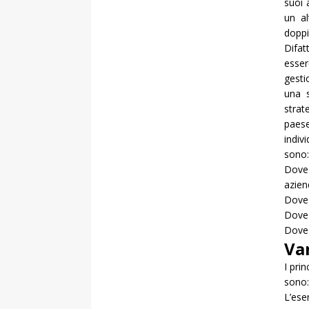
suoi 
un al
doppi
Difatt
esser
gesti
una s
strat
paese
indiv
sono:
Dove 
azien
Dove 
Dove 
Dove 
Van
I prin
sono:
L’es