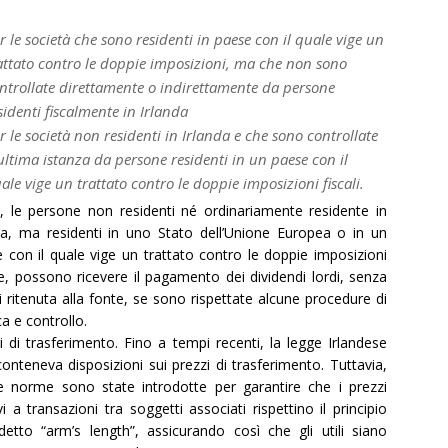
r le società che sono residenti in paese con il quale vige un
attato contro le doppie imposizioni, ma che non sono
ntrollate direttamente o indirettamente da persone
sidenti fiscalmente in Irlanda
r le società non residenti in Irlanda e che sono controllate
 ultima istanza da persone residenti in un paese con il
ale vige un trattato contro le doppie imposizioni fiscali.
e, le persone non residenti né ordinariamente residente in
da, ma residenti in uno Stato dell’Unione Europea o in un
 con il quale vige un trattato contro le doppie imposizioni
le, possono ricevere il pagamento dei dividendi lordi, senza
i ritenuta alla fonte, se sono rispettate alcune procedure di
ca e controllo.
i di trasferimento. Fino a tempi recenti, la legge Irlandese
onteneva disposizioni sui prezzi di trasferimento. Tuttavia,
 norme sono state introdotte per garantire che i prezzi
ivi a transazioni tra soggetti associati rispettino il principio
detto “arm’s length”, assicurando così che gli utili siano