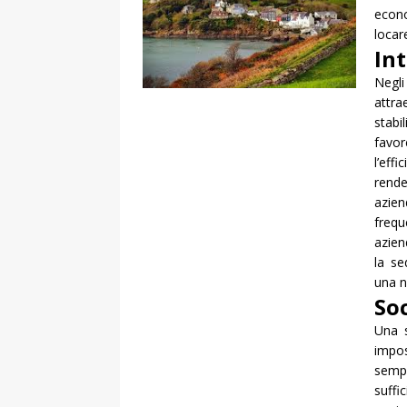
econo
locar
In
Negli
attra
stabi
favo
l’eff
rend
azien
frequ
azien
la se
una n
Soc
Una s
impos
sempl
suffi