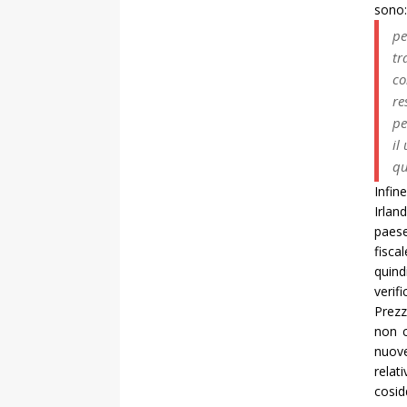
sono:
pe
tr
co
re
pe
il
qu
Infin
Irlan
paese
fisca
quind
verifi
Prezz
non c
nuove
relat
cosid