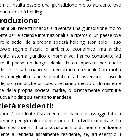
mici, risulta essere una giurisdizione molto attraente ove
e una società holding.
troduzione:
 anni più recenti l’Irlanda è divenuta una giurisdizione molto
ente per le aziende internazionali alla ricerca di un paese ove
lire la sede della propria società holding. Non solo Il suo
revole regime fiscale e ambiente economico, ma anche
iciente sistema giuridico e normativo, hanno contribuito ad
ere il paese un luogo ideale da cui operare per quelle
de che si affacciano sui mercati internazionali. Con molta
enza negli ultimi anni si è potuto difatti osservare il caso di
de, sia grandi che piccole, che hanno deciso o di trasferire
de della propria società madre, o direttamente costituire
uova holding sul territorio irlandese.
ietà residenti:
ocietà residente fiscalmente in Irlanda è assoggettata a
izione per gli utili ovunque prodotti a livello mondiale. La
ice costituzione di una società in Irlanda non è condizione
ciente a renderla fiscalmente residente, se, ad esempio, i