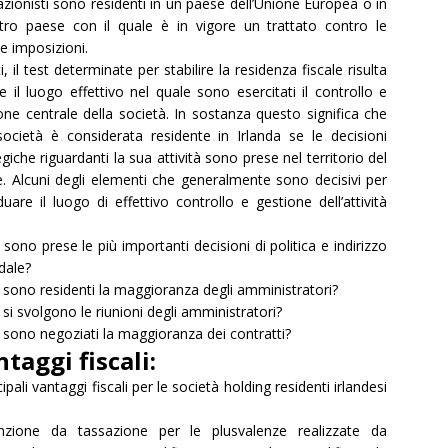
azionisti sono residenti in un paese dell’Unione Europea o in
tro paese con il quale è in vigore un trattato contro le
e imposizioni.
i, il test determinate per stabilire la residenza fiscale risulta
e il luogo effettivo nel quale sono esercitati il controllo e
one centrale della società. In sostanza questo significa che
ocietà è considerata residente in Irlanda se le decisioni
egiche riguardanti la sua attività sono prese nel territorio del
. Alcuni degli elementi che generalmente sono decisivi per
iduare il luogo di effettivo controllo e gestione dell’attività
sono prese le più importanti decisioni di politica e indirizzo
dale?
sono residenti la maggioranza degli amministratori?
si svolgono le riunioni degli amministratori?
sono negoziati la maggioranza dei contratti?
taggi fiscali:
cipali vantaggi fiscali per le società holding residenti irlandesi
enzione da tassazione per le plusvalenze realizzate da