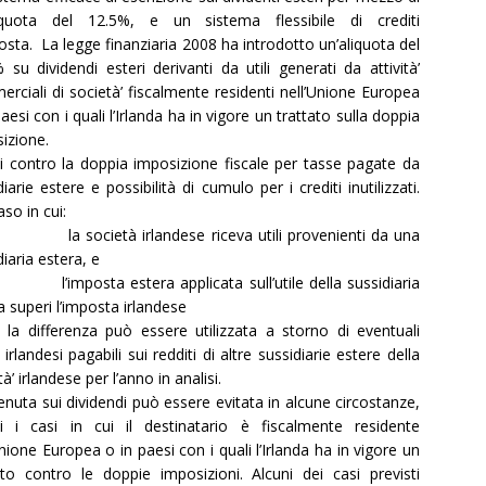
liquota del 12.5%, e un sistema flessibile di crediti
osta. La legge finanziaria 2008 ha introdotto un’aliquota del
 su dividendi esteri derivanti da utili generati da attività’
rciali di società’ fiscalmente residenti nell’Unione Europea
paesi con i quali l’Irlanda ha in vigore un trattato sulla doppia
izione.
i contro la doppia imposizione fiscale per tasse pagate da
diarie estere e possibilità di cumulo per i crediti inutilizzati.
aso in cui:
la società irlandese riceva utili provenienti da una
diaria estera, e
l’imposta estera applicata sull’utile della sussidiaria
a superi l’imposta irlandese
a la differenza può essere utilizzata a storno di eventuali
 irlandesi pagabili sui redditi di altre sussidiarie estere della
à’ irlandese per l’anno in analisi.
tenuta sui dividendi può essere evitata in alcune circostanze,
si i casi in cui il destinatario è fiscalmente residente
Unione Europea o in paesi con i quali l’Irlanda ha in vigore un
ato contro le doppie imposizioni. Alcuni dei casi previsti