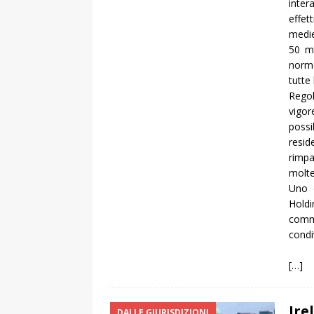
inte
effet
medie
50 mi
norme
tutte
Regol
vigor
possi
resid
rimpa
molte 
Uno d
Holdi
comm
condiv
[…]
Ire
DALLE GIURISDIZIONI