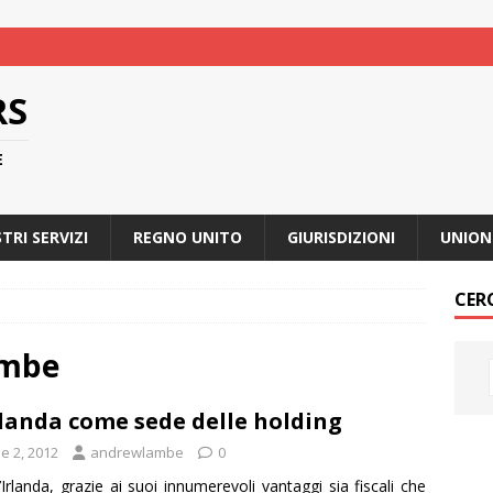
RS
E
STRI SERVIZI
REGNO UNITO
GIURISDIZIONI
UNION
CER
ambe
rlanda come sede delle holding
e 2, 2012
andrewlambe
0
’Irlanda, grazie ai suoi innumerevoli vantaggi sia fiscali che