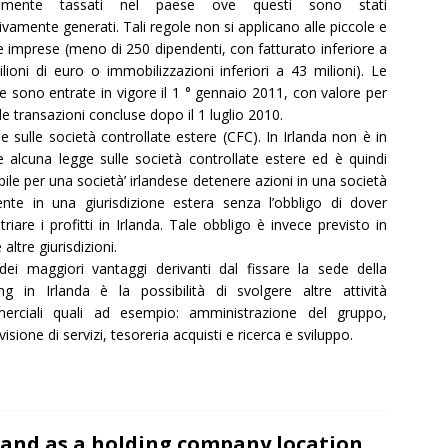
ramente tassati nel paese ove questi sono stati
tivamente generati. Tali regole non si applicano alle piccole e
 imprese (meno di 250 dipendenti, con fatturato inferiore a
lioni di euro o immobilizzazioni inferiori a 43 milioni). Le
 sono entrate in vigore il 1 ° gennaio 2011, con valore per
 le transazioni concluse dopo il 1 luglio 2010.
e sulle società controllate estere (CFC). In Irlanda non è in
e alcuna legge sulle società controllate estere ed è quindi
bile per una società’ irlandese detenere azioni in una società
ente in una giurisdizione estera senza l’obbligo di dover
triare i profitti in Irlanda. Tale obbligo è invece previsto in
altre giurisdizioni.
ei maggiori vantaggi derivanti dal fissare la sede della
ng in Irlanda è la possibilità di svolgere altre attività
erciali quali ad esempio: amministrazione del gruppo,
isione di servizi, tesoreria acquisti e ricerca e sviluppo.
land as a holding company location