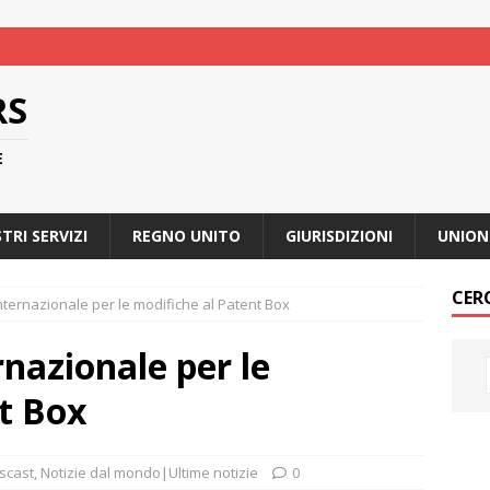
RS
E
STRI SERVIZI
REGNO UNITO
GIURISDIZIONI
UNION
CER
ternazionale per le modifiche al Patent Box
nazionale per le
t Box
scast
,
Notizie dal mondo|Ultime notizie
0