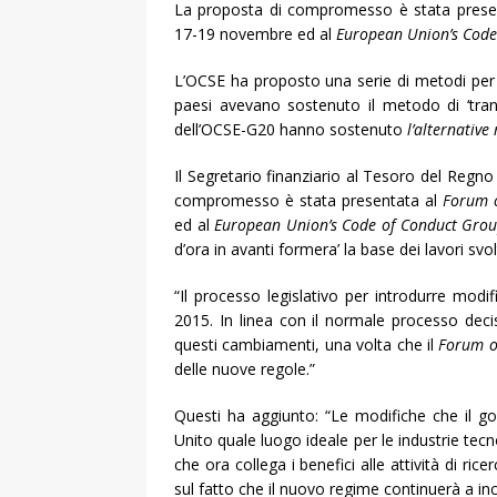
La proposta di compromesso è stata prese
17-19 novembre ed al
European Union’s Code
L’OCSE ha proposto una serie di metodi per de
paesi avevano sostenuto il metodo di ‘tran
dell’OCSE-G20 hanno sostenuto
l’
alternative
Il Segretario finanziario al Tesoro del Regno
compromesso è stata presentata al
Forum o
ed al
European Union’s Code of Conduct Gro
d’ora in avanti formera’ la base dei lavori svol
“Il processo legislativo per introdurre modific
2015. In linea con il normale processo decis
questi cambiamenti, una volta che il
Forum on
delle nuove regole.”
Questi ha aggiunto: “Le modifiche che il g
Unito quale luogo ideale per le industrie t
che ora collega i benefici alle attività di ri
sul fatto che il nuovo regime continuerà a in