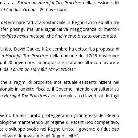
ntata al
Forum on Harmful Tax Practices
nella sessione del
 of Conduct Group
il 20 novembre.
terminare l’attività sostanziale. Il Regno Unito ed altri tre
sfer pricing’, ma una significativa maggioranza di membri
 modified nexus method
, che finalmente è stato concordato.
 Unito, David Gauke, il 2 dicembre ha detto: “La proposta di
n Harmful Tax Practices
nella riunione del 17/19 novembre
up
il 20 novembre. La proposta è stata accolta con favore e
ti dal
Forum on Harmful Tax Practices
.”
he ai regimi di proprieta’ intellettuale esistenti inizierà nel
ionale in ambito fiscale, il Governo intende consultarsi su
 Harmful Tax Practices
avra’ completato i lavori sui dettagli
overno ha assicurato proteggeranno gli interessi del Regno
ecnologiche mantenendo un regime di Patent Box competitivo,
cerca e sviluppo svolte nel Regno Unito. Il governo è fiducioso
centivare l’innovazione nel Regno Unito”.