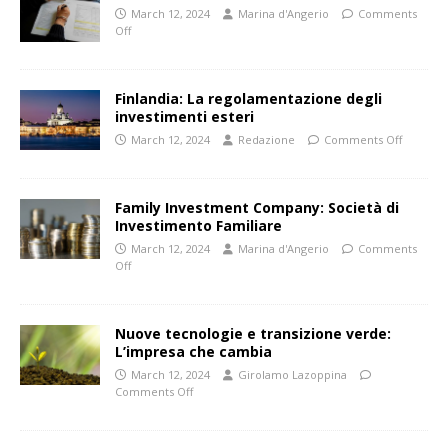
March 12, 2024
Marina d'Angerio
Comments
Off
Finlandia: La regolamentazione degli
investimenti esteri
March 12, 2024
Redazione
Comments Off
Family Investment Company: Società di
Investimento Familiare
March 12, 2024
Marina d'Angerio
Comments
Off
Nuove tecnologie e transizione verde:
L’impresa che cambia
March 12, 2024
Girolamo Lazoppina
Comments Off