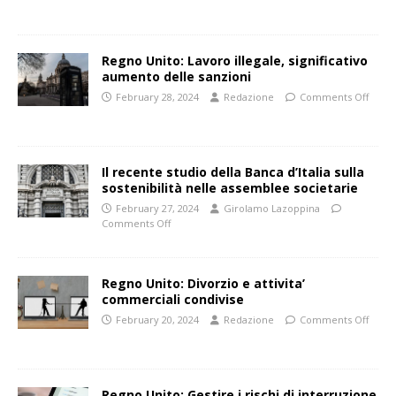
Regno Unito: Lavoro illegale, significativo
aumento delle sanzioni
February 28, 2024
Redazione
Comments Off
Il recente studio della Banca d’Italia sulla
sostenibilità nelle assemblee societarie
February 27, 2024
Girolamo Lazoppina
Comments Off
Regno Unito: Divorzio e attivita’
commerciali condivise
February 20, 2024
Redazione
Comments Off
Regno Unito: Gestire i rischi di interruzione