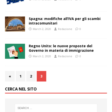
Spagna: modifiche all’IVA per gli scambi
intracomunitari
March 2, 2020
Redazione
0
Regno Unito: le nuove proposte del
Governo in materia di immigrazione
March 2, 2020
Redazione
0
«
1
2
3
CERCA NEL SITO