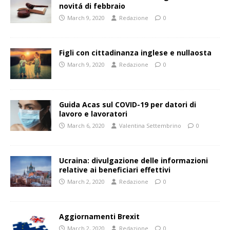
novitá di febbraio
March 9, 2020
Redazione
0
Figli con cittadinanza inglese e nullaosta
March 9, 2020
Redazione
0
Guida Acas sul COVID-19 per datori di
lavoro e lavoratori
March 6, 2020
Valentina Settembrino
0
Ucraina: divulgazione delle informazioni
relative ai beneficiari effettivi
March 2, 2020
Redazione
0
Aggiornamenti Brexit
March 2, 2020
Redazione
0