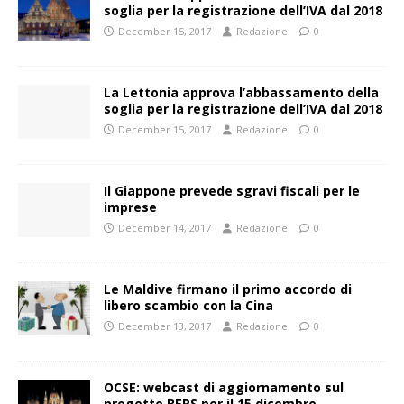
soglia per la registrazione dell’IVA dal 2018
December 15, 2017
Redazione
0
La Lettonia approva l’abbassamento della
soglia per la registrazione dell’IVA dal 2018
December 15, 2017
Redazione
0
Il Giappone prevede sgravi fiscali per le
imprese
December 14, 2017
Redazione
0
Le Maldive firmano il primo accordo di
libero scambio con la Cina
December 13, 2017
Redazione
0
OCSE: webcast di aggiornamento sul
progetto BEPS per il 15 dicembre