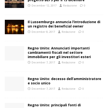
December 12, 2017
Redazione
0
Il Lussemburgo annuncia l’introduzione di
un registro dei beneficial owner
December 8, 2017
Redazione
0
Regno Unito: Annunciati importanti
cambiamenti fiscali nel settore
immobiliare per gli investitori esteri
December 7, 2017
Redazione
0
Regno Unito: decesso dell’amministratore
e socio unico
December 7, 2017
Redazione
0
Regno Unito: principali fonti di