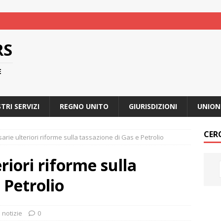
RS
E
STRI SERVIZI
REGNO UNITO
GIURISDIZIONI
UNION
CER
arie ulteriori riforme sulla tassazione di Gas e Petrolio
riori riforme sulla
 Petrolio
 notizie
0