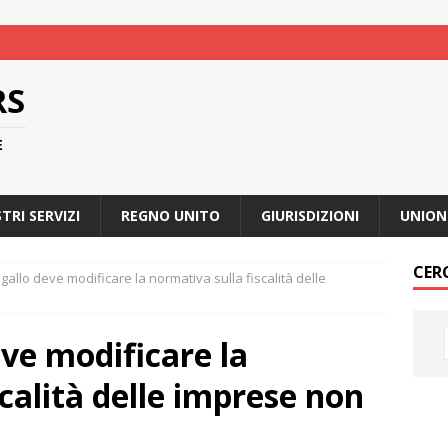
RS
E
STRI SERVIZI
REGNO UNITO
GIURISDIZIONI
UNION
CER
ogallo deve modificare la normativa sulla fiscalità delle
eve modificare la
calità delle imprese non