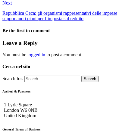
Next
Repubblica Ceca: gli organismi rappresentativi delle imprese
supportano i piani per l’imposta sul reddito
Be the first to comment
Leave a Reply
You must be
logged in
to post a comment.
Cerca nel sito
Search for:
Ascheri & Partners
1 Lyric Square
London W6 0NB
United Kingdom
General Terms of Business