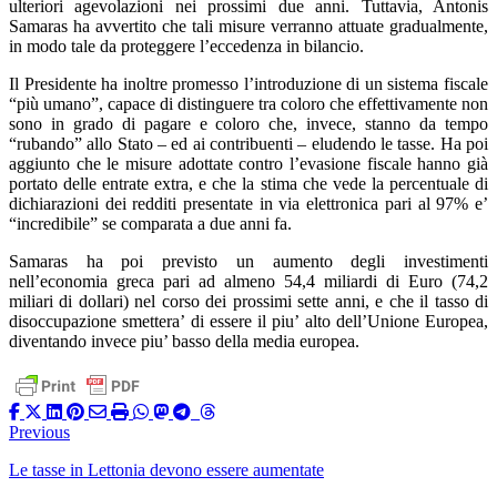
ulteriori agevolazioni nei prossimi due anni. Tuttavia, Antonis
Samaras ha avvertito che tali misure verranno attuate gradualmente,
in modo tale da proteggere l’eccedenza in bilancio.
Il Presidente ha inoltre promesso l’introduzione di un sistema fiscale
“più umano”, capace di distinguere tra coloro che effettivamente non
sono in grado di pagare e coloro che, invece, stanno da tempo
“rubando” allo Stato – ed ai contribuenti – eludendo le tasse. Ha poi
aggiunto che le misure adottate contro l’evasione fiscale hanno già
portato delle entrate extra, e che la stima che vede la percentuale di
dichiarazioni dei redditi presentate in via elettronica pari al 97% e’
“incredibile” se comparata a due anni fa.
Samaras ha poi previsto un aumento degli investimenti
nell’economia greca pari ad almeno 54,4 miliardi di Euro (74,2
miliari di dollari) nel corso dei prossimi sette anni, e che il tasso di
disoccupazione smettera’ di essere il piu’ alto dell’Unione Europea,
diventando invece piu’ basso della media europea.
Previous
Le tasse in Lettonia devono essere aumentate