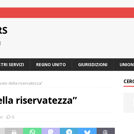
RS
E
STRI SERVIZI
REGNO UNITO
GIURISDIZIONI
UNION
CER
 velo della riservatezza”
ella riservatezza”
to
0