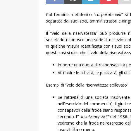
Col termine metaforico “
corporate veil
” si 
separata dai suoi soci, amministratori e dirige
Il “velo della riservatezza” può produrre ris
societario riconosce una serie di eccezioni al
in qualche misura identificata con i suoi soc
questi casi si dice che il velo della riservatezz
Imporre una quota di responsabilità per 
Attribuire le attività, le passività, gli uti
Esempi di “velo della riservatezza sollevato”
Se l’attività di una società insolvent
nell’esercizio del commercio), il giudic
consapevoli della frode siano responsabil
secondo l’”
Insolvency Act”
del 1986. 
vedremo che la frode nell’esercizio de
insolvibilità o meno.