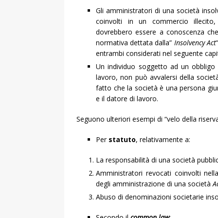
Gli amministratori di una società in
coinvolti in un commercio illecito,
dovrebbero essere a conoscenza che l
normativa dettata dalla”
Insolvency Act
entrambi considerati nel seguente capi
Un individuo soggetto ad un obbligo o
lavoro, non può avvalersi della società
fatto che la società è una persona giur
e il datore di lavoro.
Seguono ulteriori esempi di “velo della riserv
Per
statuto
, relativamente a:
La responsabilità di una società pubblic
Amministratori revocati coinvolti nel
degli amministrazione di una società
A
Abuso di denominazioni societarie insol
Secondo il
common law
: