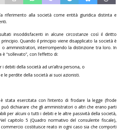
fa riferimento alla società come entità giuridica distinta e
nti.
ultati insoddisfacenti in alcune circostanze così il diritto
 principio. Quando il principio viene disapplicato la società è
i o amministratori, interrompendo la distinzione tra loro. In
a è “sollevato”, con l’effetto di:
i debiti della società ad un’altra persona, o
li e le perdite della società ai suoi azionisti.
e è stata esercitata con l’intento di frodare la legge (frode
e può dichiarare che gli amministratori o altri che erano parti
i per alcuni o tutti i debiti e le altre passività della società,
Nel capitolo 5 (Quadro normativo del consulente fiscale),
l commercio costituisce reato in ogni caso sia che comporti